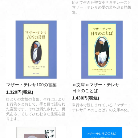
応えて生きた聖女小さきテレーズと
マザー・テレサの愛の道を辿る黙想
集。
マザー・テレサ100の言葉
≪文庫≫マザー・テレサ
日々のことば
1,320円(税込)
1,430円(税込)
ひとりの女性の言葉、それは口より
も行為をとおして、手と目で語られ
単行本で親しまれている『マザー・
た言葉です。それは満たされた、勇
テレサ日々のことば』の文庫本化。
気ある、そしてひたむきな生涯を語
ります。