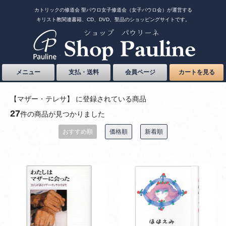
カトリックの修道会 聖パウロ女子修道会（女子パウロ会）が運営する
キリスト教関連書籍、CD、DVD、聖品のショッピングサイトです。
メニュー
支払・送料
会員ページ
カートを見る
【マザー・テレサ】 に登録されている商品
27
件の商品が見つかりました
おすすめ順
価格順
新着順