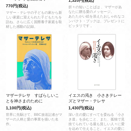
1,320円(税込)
770円(税込)
折々の短いことばは 、マザーがあ
なたに贈る愛のメッセージ。
マザー・テレサの子どもの家から新
あたたかい絵を添えたおしゃれなコ
しい家庭に迎えられた子どもたちを
ンパクト・ブックは、プレゼントに
訪ね、さらに広く国際養子家庭を取
ピッタリです 。
材した感動の記録。
マザーテレサ すばらしいこ
イエスの渇き 小さきテレー
とを神さまのために
ズとマザー・テレサ
1,100円(税込)
1,430円(税込)
世界に先駆けて、BBC放送記者がマ
深い主の愛にすべてを委ねる「小さ
ザーの人柄と愛の事業を描いた名
き道」を歩むこと、また、孤独で見
作。
捨てられている最も貧しい人々に愛
を込めて仕えること。イエスの愛に