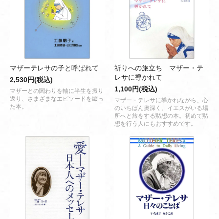
マザーテレサの子と呼ばれて
祈りへの旅立ち マザー・テ
レサに導かれて
2,530円(税込)
1,100円(税込)
マザーとの関わりを軸に半生を振り
返り、さまざまなエピソードを綴っ
マザー・テレサに導かれながら、心
た本。
のいちばん奥深く、イエスがいる場
所へと旅をする黙想の本。初めて黙
想を行う人にもおすすめです。