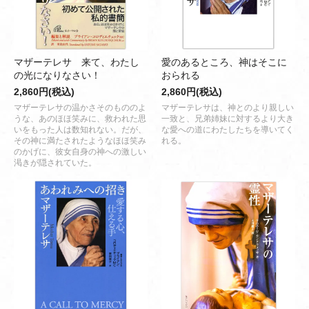
マザーテレサ 来て、わたし
愛のあるところ、神はそこに
の光になりなさい！
おられる
2,860円(税込)
2,860円(税込)
マザーテレサの温かさそのもののよ
マザーテレサは、神とのより親しい
うな、あのほほ笑みに、救われた思
一致と、兄弟姉妹に対するより大き
いをもった人は数知れない。だが、
な愛への道にわたしたちを導いてく
その神に満たされたようなほほ笑み
れる。
のかげに、彼女自身の神への激しい
渇きが隠されていた。