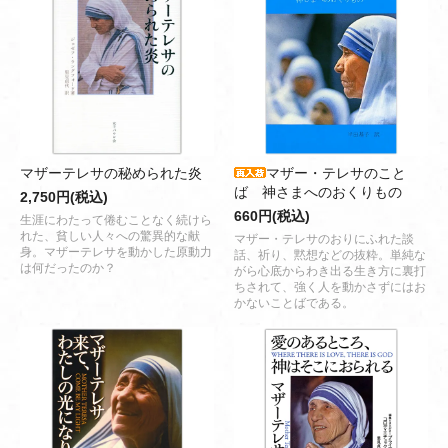
マザーテレサの秘められた炎
マザー・テレサのこと
ば 神さまへのおくりもの
2,750円(税込)
660円(税込)
生涯にわたって倦むことなく続けら
れた、貧しい人々への驚異的な献
マザー・テレサのおりにふれた談
身。マザーテレサを動かした原動力
話、祈り、黙想などの抜粋。単純な
は何だったのか？
がら心底からわき出る生き方に裏打
ちされて、強く人を動かさずにはお
かないことばである。