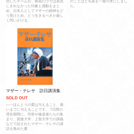
功したチームが、映画だけでは表現
のことばと写真を一冊の本にしまし
しきれなかった印象と感動をまと
た。
め、日本人としてマザーの精神をど
う受けとめ、どう生きるべきか厳し
く問いかける。
マザー・テレサ 訪日講演集
SOLD OUT
――ほんとうの愛は与えること、痛
いまでに与えることです。 7日間の
滞在期間に、司祭や修道者たちの集
まり、国連大学、上智大学での講義
などで話されたマザー・テレサの講
話を集めた書