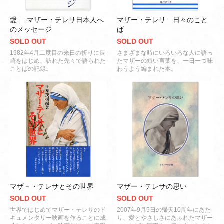
愛──マザー・テレサ日本人へ
マザー・テレサ 日々のこと
のメッセージ
ば
SOLD OUT
SOLD OUT
1982年4月二度目の来日の折りに長
さまざまな時にいろいろな人に語っ
崎をはじめ、訪れた先々で語られた
たマザーの短い言葉を、一日一つ味
ことばの記録。
わうよう編まれた本。
マザ－・テレサとその世界
マザー・テレサの思い
SOLD OUT
SOLD OUT
世界ではじめてマザー・テレサのド
2007年9月5日の帰天10周年にあた
キュメンタリー映画を作ることに成
り、愛とやさしさにあふれたマザー