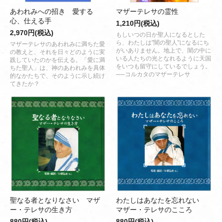
あわれみへの招き 愛する
マザーテレサの霊性
心、仕える手
1,210円(税込)
2,970円(税込)
もしいつの日か聖人になるとした
ら、わたしは"闇の聖人"になるにち
マザーテレサのあわれみに満ちた愛
がいありません。地上で、闇の中に
の教えと、それを日々どのように実
いる人たちの光となれるように天国
践していたのかを伝える。「愛に満
をいつも留守にしているでしょう。
ちた聖人」は、神のあわれみを具体
──コルカタのマザーテレサ
的なかたちで、そのように示し続け
てきたか？
聖なる者となりなさい マザ
わたしはあなたを忘れない
ー・テレサの生き方
マザー・テレサのこころ
880円(税込)
880円(税込)