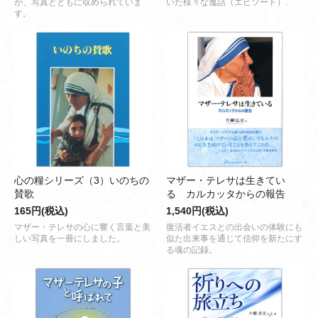
が、写真とともに収められていま
いた様々な逸話（エピソード）.
す。
心の糧シリーズ（3）いのちの
マザー・テレサは生きてい
賛歌
る カルカッタからの報告
165円(税込)
1,540円(税込)
マザー・テレサの心に響く言葉と美
復活者イエスとの出会いの体験にも
しい写真を一冊にしました。
似た出来事を通じて信仰を新たにす
る魂の記録。