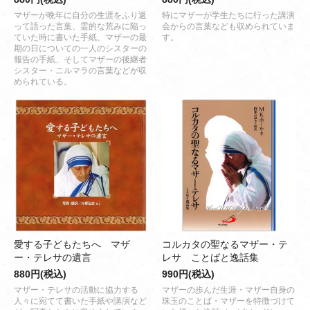
マザーが晩年に自分の生涯をふり返
特にマザーが学生たちに行った講演
って語った言葉、霊的な荒みに陥っ
会からの言葉なども収められていま
ていた時に書いた手紙、マザーの最
す。
期の日についての一人のシスターの
報告の手紙、そしてマザーの後継者
シスター・ニルマラの言葉などが収
められている。
愛する子どもたちへ マザ
コルカタの聖なるマザー・テ
ー・テレサの遺言
レサ ことばと逸話集
880円(税込)
990円(税込)
マザー・テレサの活動に協力する
マザーの歩んだ生涯・マザー自身の
人々に宛てて書いた手紙や講演など
珠玉のことば・マザーを特徴づけて