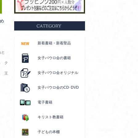
だめ
新着書籍・新着聖品
めと
女子パウロ会の書籍
男 ク
女子パウロ会オリジナル
ス 王
女子パウロ会のCD･DVD
電子書籍
キリスト教書籍
子どもの本棚