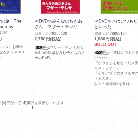
の旅 The
≪DVD≫みんなのおかあ
≪DVD≫木はいつも
Journey
さん マザー・テレサ
といった
139
型番：2478965128
型番：2478965124
)
2,750円(税込)
1,980円(税込)
SOLD OUT
スマスにお薦め
マザー・テレサのほ
なるクリスマス
『木はいつもだ
か3つの短編を含む子どものた
す。
いった』
めのDVD。
『かみさまをせおった大
リストファー』
『少年アブドのクリスマ
さまの星』
以上の短編3作を収録。
 [4] 商品中 [1-4] 商品を表示しています
1