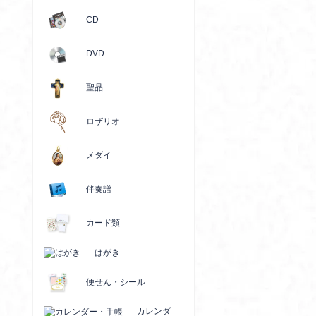
CD
DVD
聖品
ロザリオ
メダイ
伴奏譜
カード類
はがき
便せん・シール
カレンダ