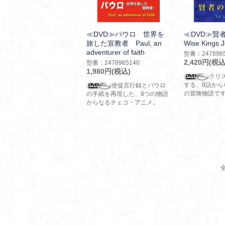
≪DVD≫パウロ 世界を
≪DVD≫賢者
旅した宣教者 Paul, an
Wise Kings 
adventurer of faith
型番：2478965
2,420円(税込
型番：2478965140
1,980円(税込)
クリ
する、8話から
使徒言行録とパウロ
の冒険物語で
の手紙を再現した、8つの物語
からなるチェコ・アニメ。
全