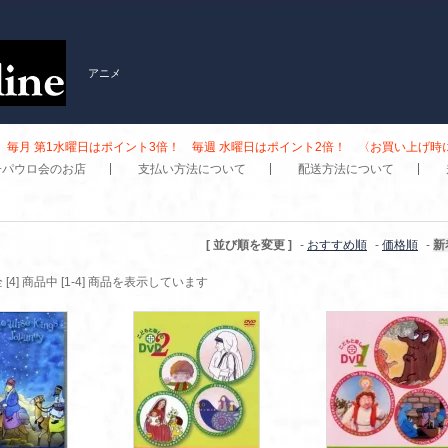
アニメ
毎月 第1水曜日はポイント3倍！ 毎週 水曜日はポイント2倍！ 〈お買い上げ
子パウロ会のお店
支払い方法について
配送方法について
[ 並び順を変更 ]
-
おすすめ順
-
価格順
-
新
 [4] 商品中 [1-4] 商品を表示しています