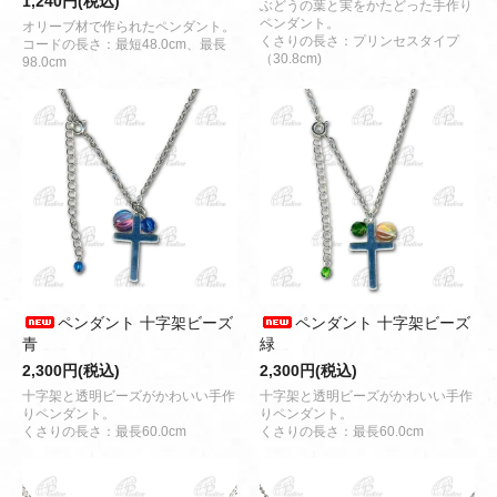
1,240円(税込)
ぶどうの葉と実をかたどった手作り
ペンダント。
オリーブ材で作られたペンダント。
くさりの長さ：プリンセスタイプ
コードの長さ：最短48.0cm、最長
（30.8cm)
98.0cm
ペンダント 十字架ビーズ
ペンダント 十字架ビーズ
青
緑
2,300円(税込)
2,300円(税込)
十字架と透明ビーズがかわいい手作
十字架と透明ビーズがかわいい手作
りペンダント。
りペンダント。
くさりの長さ：最長60.0cm
くさりの長さ：最長60.0cm