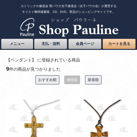
カトリックの修道会 聖パウロ女子修道会（女子パウロ会）が運営する
キリスト教関連書籍、CD、DVD、聖品のショッピングサイトです。
メニュー
支払・送料
会員ページ
カートを見る
【ペンダント】 に登録されている商品
9
件の商品が見つかりました
おすすめ順
価格順
新着順