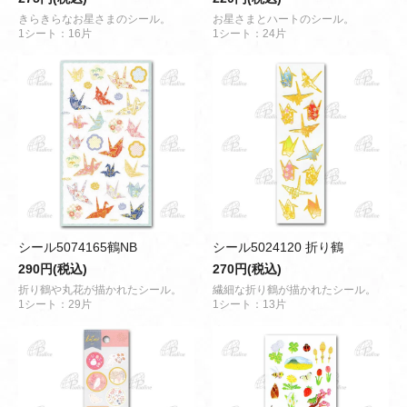
きらきらなお星さまのシール。
お星さまとハートのシール。
1シート：16片
1シート：24片
シール5074165鶴NB
シール5024120 折り鶴
290円(税込)
270円(税込)
折り鶴や丸花が描かれたシール。
繊細な折り鶴が描かれたシール。
1シート：29片
1シート：13片