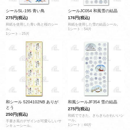
シールSL-195 青い鳥
シールJC054 和風雪の結晶
275円(税込)
176円(税込)
和紙を使用した青い鳥と桜のシー
和紙を使用した雪の結晶シール。
ル。
1シート：54片
1シート：25片
和シール 5204102NB ありが
和風シールJF354 雪の結晶
とう
275円(税込)
250円(税込)
和紙でできた、きらきらかわいいシ
ール。
手書き風のデザインが可愛らしいサ
1シート：44片
ンキューシール。