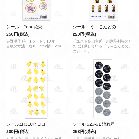
シール Yano花束
シール う～こんどの
250円(税込)
220円(税込)
矢野滋子 絵 1シート：10片
「ユスト高山右近」の列聖列福のた
台紙の寸法：縦18.5cm×横8.5cm
めに活動している「う～こんどの」
のシール。
シールZR310ヒヨコ
シール 520-61 流れ星
200円(税込)
253円(税込)
ヒヨコのキラキララメ入りシール。
キラキラ光る流れ星のシール。