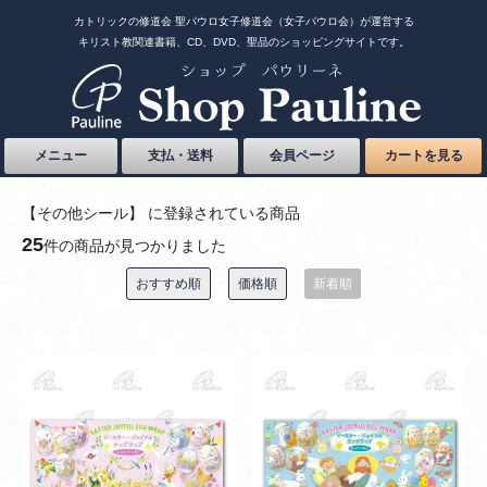
カトリックの修道会 聖パウロ女子修道会（女子パウロ会）が運営する
キリスト教関連書籍、CD、DVD、聖品のショッピングサイトです。
メニュー
支払・送料
会員ページ
カートを見る
【その他シール】 に登録されている商品
25
件の商品が見つかりました
おすすめ順
価格順
新着順