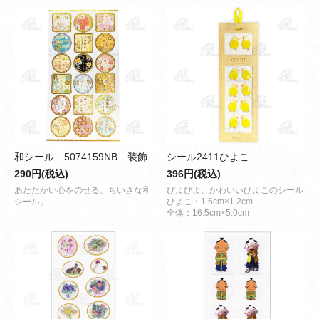
和シール 5074159NB 装飾
シール2411ひよこ
290円(税込)
396円(税込)
あたたかい心をのせる、ちいさな和
ぴよぴよ、かわいいひよこのシール
シール。
ひよこ：1.6cm×1.2cm
全体：16.5cm×5.0cm