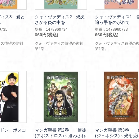
ィス3 愛と
クォ・ヴァディス2 燃え
クォ・ヴァディス1 
へ
さかる炎の中を
追っ手をのがれて
735
型番：1478960734
型番：1478960733
660円(税込)
660円(税込)
ィス待望の復刻
クォ・ヴァディス待望の復刻
クォ・ヴァディス待望
第2巻。
第1巻。
! ドン・ボスコ
マンガ聖書 第2巻 「使徒
マンガ聖書 第3巻 「
(アポストロス)～遣わされ
(ジェネシス)～光を受