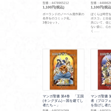
型番：4478965212
型番：4488626
1,100円(税込)
1,100円(税込
ポーランドのノーベル賞作家の
ぼくらは時空
名作をのコミック化。
ボスコ」と出
3巻1セット。
共にいて、信
ない姿に、心
く……
マンガ聖書 第4巻 「王国
マンガ聖書 
(キングダム)～国を建てし
者（プロフ
者たち～」
を告げし者
型番：4482024269
型番：4482024