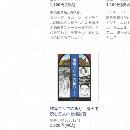
1,100円(税込)
1,100円(税込
旧約聖書編の第2巻。
エリヤ、エリ
ヨシュア、サムソン、ダビデら
旧約聖書後半
お馴染みの人物たちによる血湧
イザヤ、エレ
き肉躍るストーリー展開が、世
ル、ダニエル
代を問わず、聖書をより身近な
ア……彼らが
ものにするでしょう。
とは？
被爆マリアの祈り 漫画で
読む三人の被爆証言
型番：4488851241
1,320円(税込)