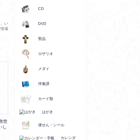
CD
に、い
DVD
が登場
聖品
ロザリオ
メダイ
伴奏譜
カード類
はがき
救世
便せん・シール
いし
カレンダ