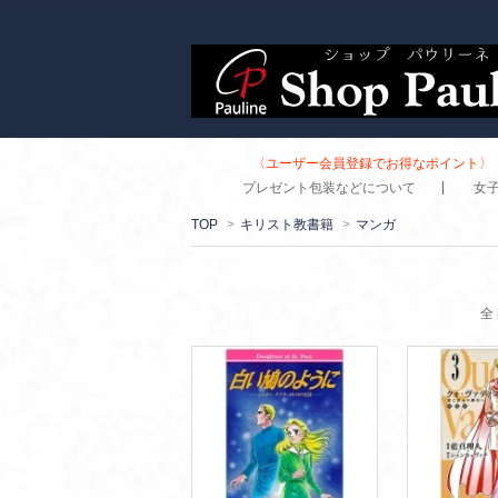
〈ユーザー会員登録でお得なポイント〉 
プレゼント包装などについて
女
TOP
>
キリスト教書籍
>
マンガ
全 