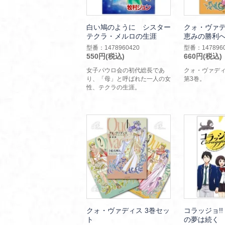
白い鳩のように シスター
クォ・ヴァデ
テクラ・メルロの生涯
恵みの勝利
型番：1478960420
型番：1478960
550円(税込)
660円(税込)
女子パウロ会の初代総長であ
クォ・ヴァデ
り、「母」と呼ばれた一人の女
第3巻。
性、テクラの生涯。
クォ・ヴァディス 3巻セッ
コラッジョ!
ト
の夢は続く