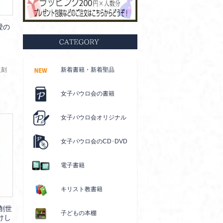
愛の
の復刻
新着書籍・新着聖品
女子パウロ会の書籍
女子パウロ会オリジナル
女子パウロ会のCD･DVD
電子書籍
キリスト教書籍
創世
子どもの本棚
けし