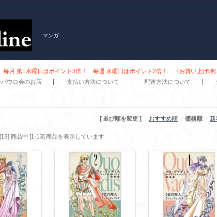
マンガ
毎月 第1水曜日はポイント3倍！ 毎週 水曜日はポイント2倍！ 〈お買い上げ
子パウロ会のお店
支払い方法について
配送方法について
[ 並び順を変更 ]
-
おすすめ順
-
価格順
-
新
[13] 商品中 [1-13] 商品を表示しています