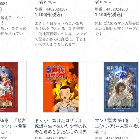
し者たち～」
者たち～」
584
)
型番：4482024267
型番：4482024268
1,100円(税込)
1,100円(税込)
を超えて「ドン・
会う。
まさしく目からうろこが落ち
気軽に読めるマンガ聖書
じあい、あきらめ
る！60分でわかる、新約聖書
よいよ旧約聖書シリーズ
が動かされてい
「使徒言行録」の世界。マンガ
です。
で聖書がさらに身近に。子ども
から大人まで楽しめます。
第5巻 「預言
まんが 焼けたロザリオ
マンガ聖書 第1巻 「
ェッツ）～希望
原爆を生き抜いた少年の数
主(メシア)～人類を救
たち～」
奇な運命と新たな心の世界
者～」
270
型番：4488216305
型番：4482024266