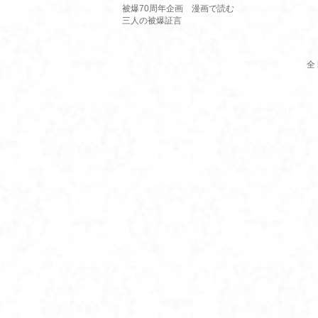
被爆70周年企画 漫画で読む
三人の被爆証言
全 