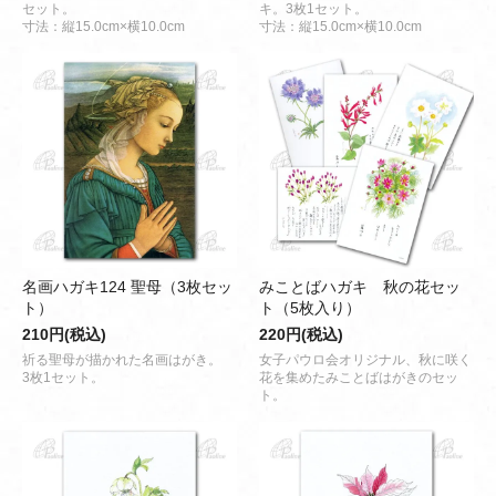
セット。
キ。3枚1セット。
寸法：縦15.0cm×横10.0cm
寸法：縦15.0cm×横10.0cm
名画ハガキ124 聖母（3枚セッ
みことばハガキ 秋の花セッ
ト）
ト（5枚入り）
210円(税込)
220円(税込)
祈る聖母が描かれた名画はがき。
女子パウロ会オリジナル、秋に咲く
3枚1セット。
花を集めたみことばはがきのセッ
ト。