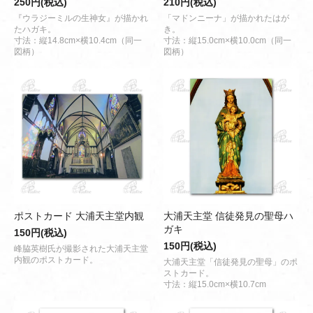
250円(税込)
210円(税込)
『ウラジーミルの生神女』が描かれ
「マドンニーナ」が描かれたはが
たハガキ。
き。
寸法：縦14.8cm×横10.4cm（同一
寸法：縦15.0cm×横10.0cm（同一
図柄）
図柄）
ポストカード 大浦天主堂内観
大浦天主堂 信徒発見の聖母ハ
ガキ
150円(税込)
150円(税込)
峰脇英樹氏が撮影された大浦天主堂
内観のポストカード。
大浦天主堂「信徒発見の聖母」のポ
ストカード。
寸法：縦15.0cm×横10.7cm