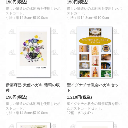
150円(税込)
150円(税込)
優しい筆遣いの水彩画を使用したポ
優しい筆遣いの水彩画を使用したポ
ストカード。
ストカード。
寸法：縦14.8cm×横10.0cm
寸法：縦14.8cm×横10.0cm
伊藤輝巳 天使ハガキ 葡萄の収
聖イグナチオ教会ハガキセッ
穫
ト
150円(税込)
1,210円(税込)
優しい筆遣いの水彩画を使用したポ
聖イグナチオ教会の風景写真を用い
ストカード。
たポストカードセット。
寸法：縦14.8cm×横10.0cm
12柄・各1枚ずつ