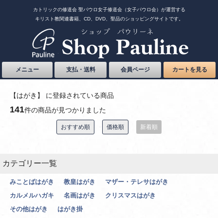
カトリックの修道会 聖パウロ女子修道会（女子パウロ会）が運営する
キリスト教関連書籍、CD、DVD、聖品のショッピングサイトです。
メニュー
支払・送料
会員ページ
カートを見る
【はがき】 に登録されている商品
141
件の商品が見つかりました
おすすめ順
価格順
新着順
カテゴリー一覧
みことばはがき
教皇はがき
マザー・テレサはがき
カルメルハガキ
名画はがき
クリスマスはがき
その他はがき
はがき掛