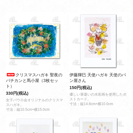
クリスマスハガキ 聖夜の
伊藤輝巳 天使ハガキ 天使のパ
バチカンと馬小屋（3枚セッ
ン屋さん
ト）
150円(税込)
330円(税込)
優しい筆遣いの水彩画を使用したポ
ストカード。
女子パウロ会オリジナルのクリスマ
寸法：縦14.8cm×横10.0cm
スハガキ。
寸法：縦10.5cm×横15.0cm