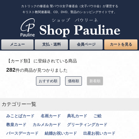
カトリックの修道会 聖パウロ女子修道会（女子パウロ会）が運営する
キリスト教関連書籍、CD、DVD、聖品のショッピングサイトです。
メニュー
支払・送料
会員ページ
カートを見る
【カード類】 に登録されている商品
282
件の商品が見つかりました
おすすめ順
価格順
新着順
カテゴリー一覧
みことばカード
名画カード
典礼カード
ご絵
教皇カード
カルメルカード
グリーティングカード
バースデーカード
結婚お祝いカード
出産お祝いカード