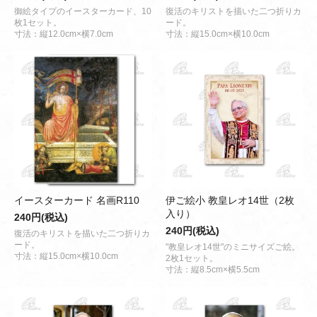
御絵タイプのイースターカード、10
復活のキリストを描いた二つ折りカ
枚1セット。
ード。
寸法：縦12.0cm×横7.0cm
寸法：縦15.0cm×横10.0cm
イースターカード 名画R110
伊ご絵小 教皇レオ14世（2枚
入り）
240円(税込)
240円(税込)
復活のキリストを描いた二つ折りカ
ード。
"教皇レオ14世"のミニサイズご絵。
寸法：縦15.0cm×横10.0cm
2枚1セット。
寸法：縦8.5cm×横5.5cm