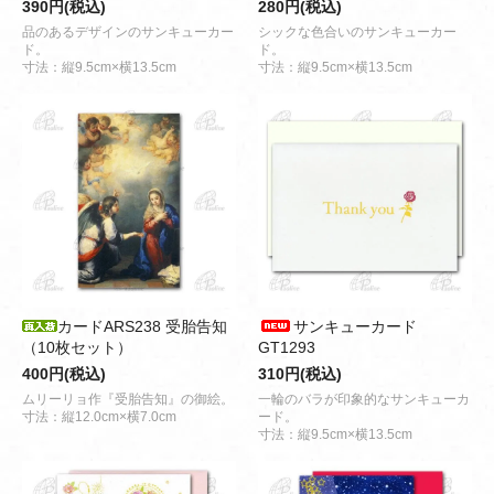
390円(税込)
280円(税込)
品のあるデザインのサンキューカー
シックな色合いのサンキューカー
ド。
ド。
寸法：縦9.5cm×横13.5cm
寸法：縦9.5cm×横13.5cm
カードARS238 受胎告知
サンキューカード
（10枚セット）
GT1293
400円(税込)
310円(税込)
ムリーリョ作『受胎告知』の御絵。
一輪のバラが印象的なサンキューカ
寸法：縦12.0cm×横7.0cm
ード。
寸法：縦9.5cm×横13.5cm