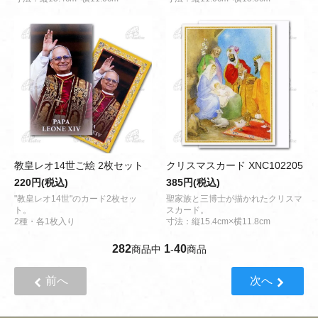
教皇レオ14世ご絵 2枚セット
クリスマスカード XNC102205
220円(税込)
385円(税込)
"教皇レオ14世"のカード2枚セッ
聖家族と三博士が描かれたクリスマ
ト。
スカード。
2種・各1枚入り
寸法：縦15.4cm×横11.8cm
282
1
40
商品中
-
商品
前へ
次へ