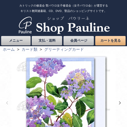
カトリックの修道会 聖パウロ女子修道会（女子パウロ会）が運営する
キリスト教関連書籍、CD、DVD、聖品のショッピングサイトです。
メニュー
支払・送料
会員ページ
カートを見る
ホーム
>
カード類
>
グリーティングカード