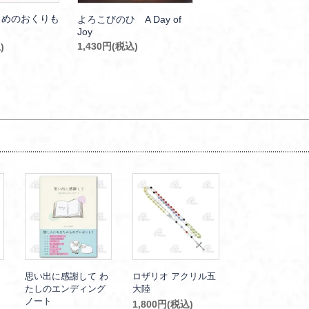
じめのおくりも
よろこびのひ A Day of
Joy
1,430円(税込)
)
思い出に感謝して わ
ロザリオ アクリル五
たしのエンディング
大陸
ノート
1,800円(税込)