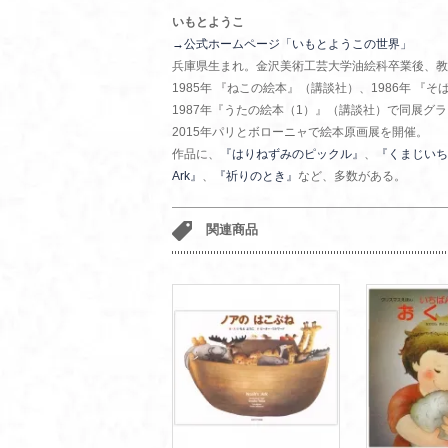
いもとようこ
→公式ホームページ「いもとようこの世界」
兵庫県生まれ。金沢美術工芸大学油絵科卒業後、教
1985年 『ねこの絵本』（講談社）、1986年
1987年『うたの絵本（1）』（講談社）で同展グ
2015年パリとボローニャで絵本原画展を開催。
作品に、
『はりねずみのピックル』
、
『くまじいち
Ark』
、
『祈りのとき』
など、多数がある。
関連商品