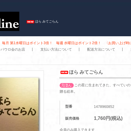
ほら みてごらん
毎月 第1水曜日はポイント3倍！ 毎週 水曜日はポイント2倍！ 〈お買い上げ
子パウロ会のお店
支払い方法について
配送方法について
ほら みてごらん
この星に生まれてきた、すべていの
贈る絵本。
型番
1478960852
1,760円(税込)
販売価格
会員のみ購入できます