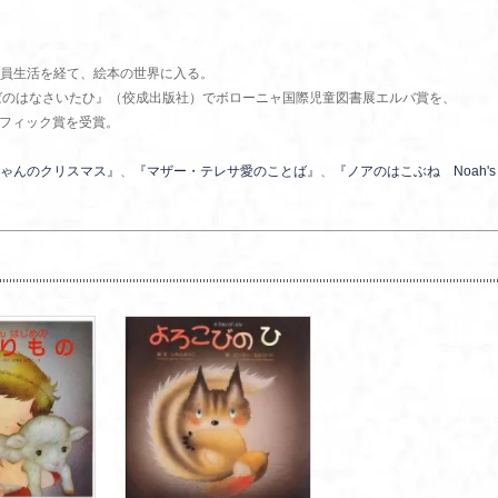
員生活を経て、絵本の世界に入る。
 『そばのはなさいたひ』（佼成出版社）でボローニャ国際児童図書展エルバ賞を、
ラフィック賞を受賞。
ゃんのクリスマス』
、
『マザー・テレサ愛のことば』
、
『ノアのはこぶね Noah's