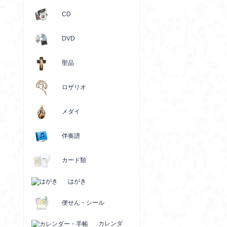
CD
DVD
聖品
ロザリオ
メダイ
伴奏譜
カード類
はがき
便せん・シール
カレンダ