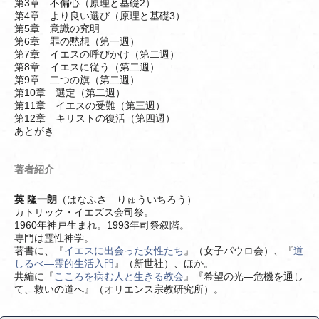
第3章 不偏心（原理と基礎2）
第4章 より良い選び（原理と基礎3）
第5章 意識の究明
第6章 罪の黙想（第一週）
第7章 イエスの呼びかけ（第二週）
第8章 イエスに従う（第二週）
第9章 二つの旗（第二週）
第10章 選定（第二週）
第11章 イエスの受難（第三週）
第12章 キリストの復活（第四週）
あとがき
著者紹介
英 隆一朗
（はなふさ りゅういちろう）
カトリック・イエズス会司祭。
1960年神戸生まれ。1993年司祭叙階。
専門は霊性神学。
著書に、『
イエスに出会った女性たち
』（女子パウロ会）、『
道
しるべ―霊的生活入門
』（新世社）、ほか。
共編に『
こころを病む人と生きる教会
』『希望の光―危機を通し
て、救いの道へ』（オリエンス宗教研究所）。