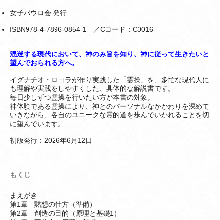
女子パウロ会 発行
ISBN978-4-7896-0854-1 ／Cコード：C0016
混迷する現代において、神のみ旨を知り、神に従って生きたいと
望んでおられる方へ。
イグナチオ・ロヨラが作り実践した「霊操」を、多忙な現代人に
も理解や実践をしやすくした、具体的な解説書です。
毎日少しずつ霊操を行いたい方が本書の対象。
神体験である霊操により、神とのパーソナルなかかわりを深めて
いきながら、各自のユニークな霊的道を歩んでいかれることを切
に望んでいます。
初版発行：2026年6月12日
もくじ
まえがき
第1章 黙想の仕方（準備）
第2章 創造の目的（原理と基礎1）