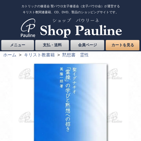
カトリックの修道会 聖パウロ女子修道会（女子パウロ会）が運営する
キリスト教関連書籍、CD、DVD、聖品のショッピングサイトです。
メニュー
支払・送料
会員ページ
カートを見る
ホーム
>
キリスト教書籍
>
黙想書 霊性