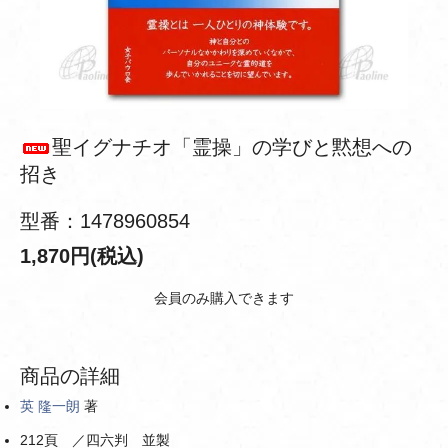
聖イグナチオ「霊操」の学びと黙想への
招き
型番：1478960854
1,870円(税込)
会員のみ購入できます
商品の詳細
英 隆一朗
著
212頁 ／四六判 並製