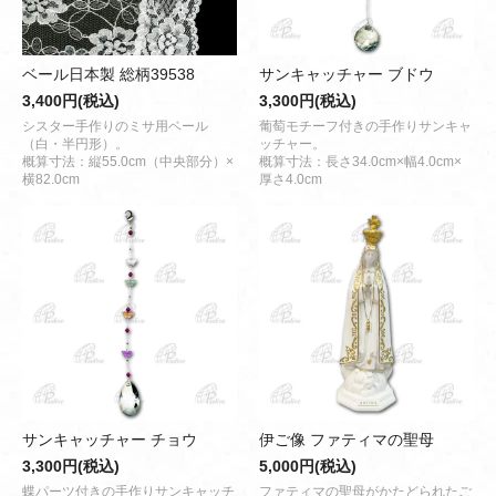
ベール日本製 総柄39538
サンキャッチャー ブドウ
3,400円(税込)
3,300円(税込)
シスター手作りのミサ用ベール
葡萄モチーフ付きの手作りサンキャ
（白・半円形）。
ッチャー。
概算寸法：縦55.0cm（中央部分）×
概算寸法：長さ34.0cm×幅4.0cm×
横82.0cm
厚さ4.0cm
サンキャッチャー チョウ
伊ご像 ファティマの聖母
3,300円(税込)
5,000円(税込)
蝶パーツ付きの手作りサンキャッチ
ファティマの聖母がかたどられたご