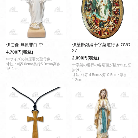
伊ご像 無原罪白 中
伊壁掛銀縁十字架道行き OVO
27
4,700円(税込)
2,090円(税込)
中サイズの無原罪の聖母像。
寸法：幅5.0cm×奥行5.0cm×高さ
十字架の道行の各場面が描かれた壁
16.2cm
掛け。
寸法：縦14.5cm×横10.5cm×厚さ
1.2cm