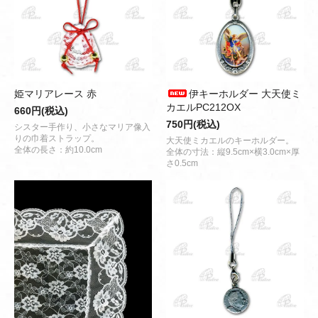
姫マリアレース 赤
伊キーホルダー 大天使ミ
カエルPC212OX
660円(税込)
750円(税込)
シスター手作り、小さなマリア像入
りの巾着ストラップ。
大天使ミカエルのキーホルダー。
全体の長さ：約10.0cm
全体の寸法：縦9.5cm×横3.0cm×厚
さ0.5cm