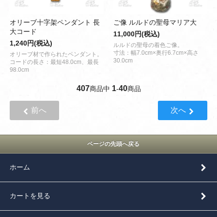
オリーブ十字架ペンダント 長
ご像 ルルドの聖母マリア大
大コード
11,000円(税込)
1,240円(税込)
ルルドの聖母の着色ご像。
寸法：幅7.0cm×奥行6.7cm×高さ
オリーブ材で作られたペンダント。
30.0cm
コードの長さ：最短48.0cm、最長
98.0cm
407
1
40
商品中
-
商品
前へ
次へ
ページの先頭へ戻る
ホーム
カートを見る