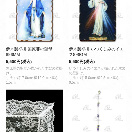
伊木製壁掛 無原罪の聖母
伊木製壁掛 いつくしみのイエ
896MM
ス896GM
5,500円(税込)
5,500円(税込)
無原罪の聖母が描かれた木製の壁掛
いつくしみのイエスが描かれた木製
け。
の壁掛け。
寸法：縦17.0cm×横12.0cm×厚さ
寸法：縦15.0cm×横9.5cm×厚さ
1.5cm
0.5cm