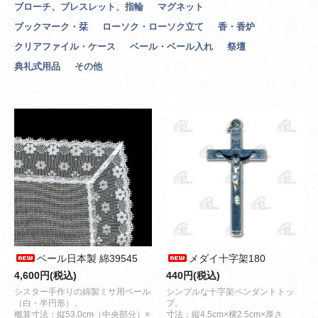
ブローチ、ブレスレット、指輪
マグネット
ブックマーク・栞
ローソク・ローソク立て
香・香炉
クリアファイル・ケース
ベール・ベール入れ
祭壇
典礼式用品
その他
ベール日本製 綿39545
メダイ十字架180
4,600円(税込)
440円(税込)
シスター手作りの綿製ミサ用ベール
シンプルな十字架ペンダントトッ
（白・半円形）。
プ。
概算寸法：縦53.0cm（中央部分）×
寸法：縦4.5cm×横2.5cm×厚さ