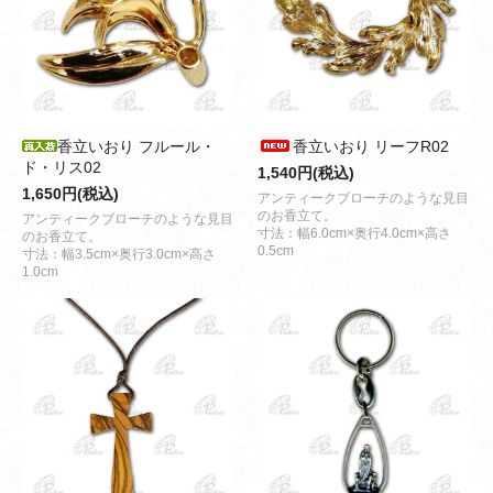
香立いおり フルール・
香立いおり リーフR02
ド・リス02
1,540円(税込)
1,650円(税込)
アンティークブローチのような見目
のお香立て。
アンティークブローチのような見目
寸法：幅6.0cm×奥行4.0cm×高さ
のお香立て。
0.5cm
寸法：幅3.5cm×奥行3.0cm×高さ
1.0cm