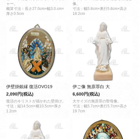
ャー。
像。
概算寸法：長さ27.0cm×幅3.0.cm×
寸法：幅5.8cm×奥行5.8cm×高さ
厚さ0.5cm
18.2cm
伊壁掛銀縁 復活OVO19
伊ご像 無原罪白 大
2,090円(税込)
6,600円(税込)
復活のキリストが描かれた壁掛け。
大サイズの無原罪の聖母像。
寸法：縦14.5cm×横10.5cm×厚さ
寸法：幅5.7cm×奥行5.7cm×高さ
1.2cm
19.7cm