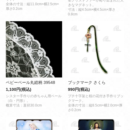
聖クリストファーが彫り込まれた大
全体の寸法：縦11.0cm×横2.5cm×
きなマグネット。
厚さ0.2cm
寸法：縦4.5cm×横4.5cm×厚さ
0.8cm
ベビーベール丸総柄 39548
ブックマーク さくら
1,100円(税込)
990円(税込)
シスター手作りの赤ちゃん用ベール
プチ十字架と桜の花付き手作りブッ
（白・円形）。
クマーク。
概算寸法：直径30.0cm
全体の寸法：縦8.5cm×横2.0cm×厚
さ0.2cm