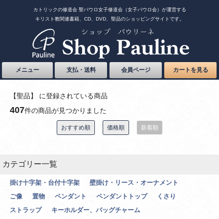
カトリックの修道会 聖パウロ女子修道会（女子パウロ会）が運営する
キリスト教関連書籍、CD、DVD、聖品のショッピングサイトです。
メニュー
支払・送料
会員ページ
カートを見る
【聖品】 に登録されている商品
407
件の商品が見つかりました
おすすめ順
価格順
新着順
カテゴリー一覧
掛け十字架・台付十字架
壁掛け・リース・オーナメント
ご像
置物
ペンダント
ペンダントトップ
くさり
ストラップ
キーホルダー、バッグチャーム