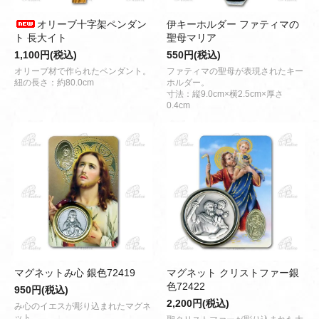
オリーブ十字架ペンダン
伊キーホルダー ファティマの
ト 長大イト
聖母マリア
1,100円(税込)
550円(税込)
オリーブ材で作られたペンダント。
ファティマの聖母が表現されたキー
紐の長さ：約80.0cm
ホルダー。
寸法：縦9.0cm×横2.5cm×厚さ
0.4cm
マグネットみ心 銀色72419
マグネット クリストファー銀
色72422
950円(税込)
2,200円(税込)
み心のイエスが彫り込まれたマグネ
ット。