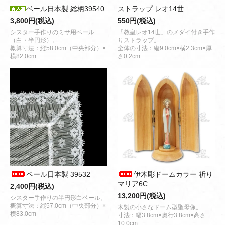
ベール日本製 総柄39540
ストラップ レオ14世
3,800円(税込)
550円(税込)
シスター手作りのミサ用ベール
「教皇レオ14世」のメダイ付き手作
（白・半円形）。
りストラップ。
概算寸法：縦58.0cm（中央部分）×
全体の寸法：縦9.0cm×横2.3cm×厚
横82.0cm
さ0.2cm
ベール日本製 39532
伊木彫ドームカラー 祈り
マリア6C
2,400円(税込)
13,200円(税込)
シスター手作りの半円形白ベール。
概算寸法：縦57.0cm（中央部分）×
木製の小さなドーム型聖母像。
横83.0cm
寸法：幅3.8cm×奥行3.8cm×高さ
10.0cm