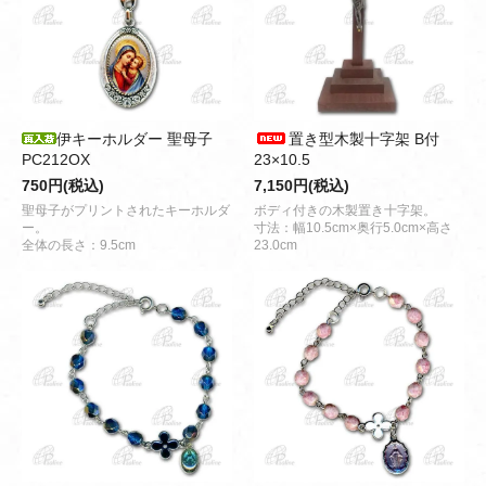
伊キーホルダー 聖母子
置き型木製十字架 B付
PC212OX
23×10.5
750円(税込)
7,150円(税込)
聖母子がプリントされたキーホルダ
ボディ付きの木製置き十字架。
ー。
寸法：幅10.5cm×奥行5.0cm×高さ
全体の長さ：9.5cm
23.0cm