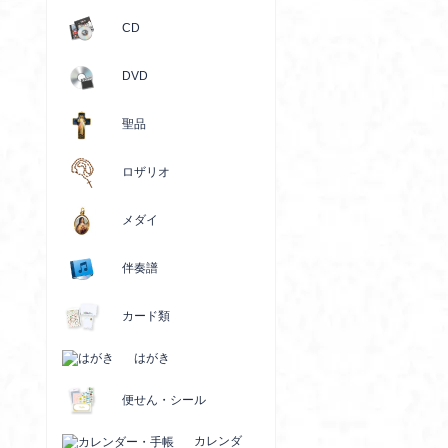
CD
DVD
聖品
ロザリオ
メダイ
伴奏譜
カード類
はがき
便せん・シール
カレンダ