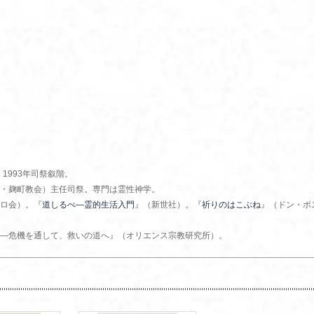
1993年司祭叙階。
・麹町教会）主任司祭。専門は霊性神学。
ロ会）。『
道しるべ―霊的生活入門
』（新世社）。『
祈りのはこぶね
』（ドン・ボ
―危機を通して、救いの道へ』（オリエンス宗教研究所）。