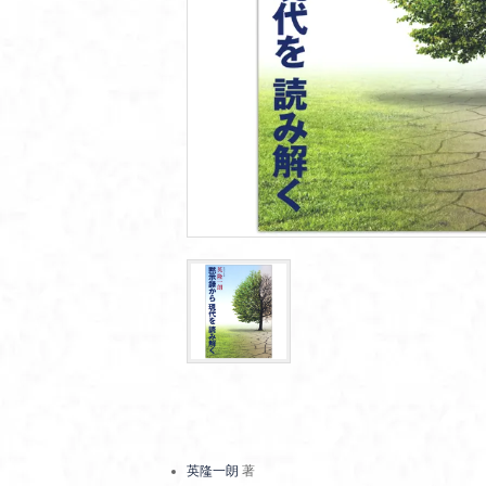
英隆一朗
著