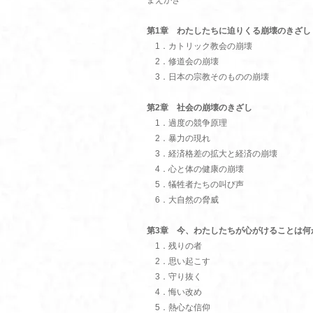
まえがき
第1章 わたしたちに迫りくる崩壊のきざし
1．カトリック教会の崩壊
2．修道会の崩壊
3．日本の宗教そのものの崩壊
第2章 社会の崩壊のきざし
1．過度の競争原理
2．暴力の現れ
3．経済格差の拡大と経済の崩壊
4．心と体の健康の崩壊
5．犠牲者たちの叫び声
6．大自然の脅威
第3章 今、わたしたちが心がけることは何
1．残りの者
2．思い起こす
3．守り抜く
4．悔い改め
5．熱心な信仰