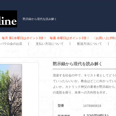
黙示録から現代を読み解く
毎月 第1水曜日はポイント3倍！ 毎週 水曜日はポイント2倍！ 〈お買い上げ
子パウロ会のお店
支払い方法について
配送方法について
黙示録から現代を読み解く
混迷する社会の中で、キリスト者としてどう
ていったらいいか。教会はどこに向かってい
よいか。カトリック神父の著者が黙示録から
の道筋を探り、未来への方向性を示す。
型番
1478960818