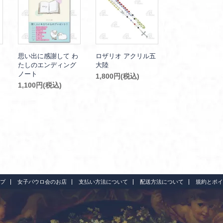
思い出に感謝して わ
ロザリオ アクリル五
たしのエンディング
大陸
ノート
1,800円(税込)
1,100円(税込)
プ
女子パウロ会のお店
支払い方法について
配送方法について
規約とポイ