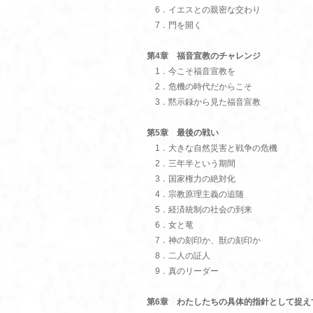
6．イエスとの親密な交わり
7．門を開く
第4章 福音宣教のチャレンジ
1．今こそ福音宣教を
2．危機の時代だからこそ
3．黙示録から見た福音宣教
第5章 最後の戦い
1．大きな自然災害と戦争の危機
2．三年半という期間
3．国家権力の絶対化
4．宗教原理主義の追随
5．経済統制の社会の到来
6．女と竜
7．神の刻印か、獣の刻印か
8．二人の証人
9．真のリーダー
第6章 わたしたちの具体的指針として捉え