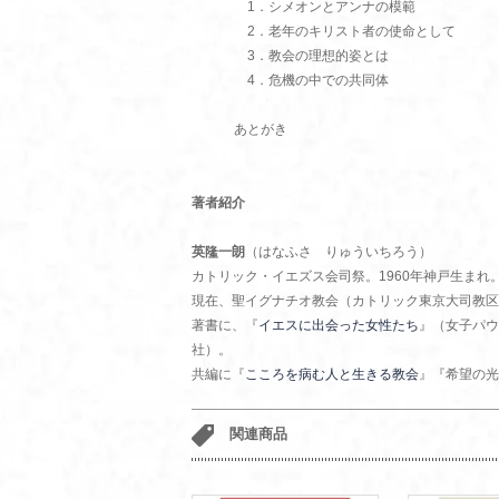
1．シメオンとアンナの模範
2．老年のキリスト者の使命として
3．教会の理想的姿とは
4．危機の中での共同体
あとがき
著者紹介
英隆一朗
（はなふさ りゅういちろう）
カトリック・イエズス会司祭。1960年神戸生まれ。
現在、聖イグナチオ教会（カトリック東京大司教区
著書に、『
イエスに出会った女性たち
』（女子パウ
社）。
共編に『
こころを病む人と生きる教会
』『希望の光
関連商品