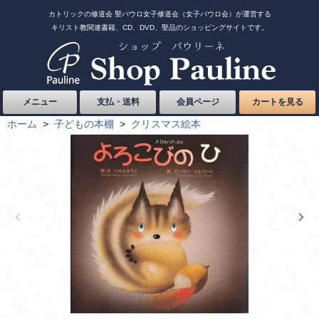
カトリックの修道会 聖パウロ女子修道会（女子パウロ会）が運営する
キリスト教関連書籍、CD、DVD、聖品のショッピングサイトです。
メニュー
支払・送料
会員ページ
カートを見る
ホーム
>
子どもの本棚
>
クリスマス絵本