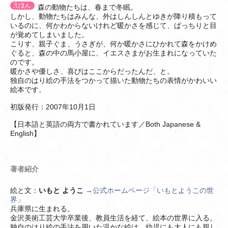
森の動物たちは、春まで冬眠。
しかし、動物たちはみんな、外はしんしんとゆきが降り積もって
いるのに、何かわからないけれど暖かさを感じて、ぱっちりと目
が覚めてしまいました。
こりす、親子ぐま、うさぎが、何か暖かさにひかれて森をかけめ
ぐると、森の中の馬小屋に、イエスさまがお生まれになっていた
のです。
暖かさや優しさ、喜びはここからだったんだ、と。
独自のはり絵の手法をつかって描いた動物たちの表情がかわいい
絵本です。
初版発行：2007年10月1日
【日本語と英語の両方で書かれています／Both Japanese &
English】
著者紹介
絵と文：
いもと ようこ
→公式ホームページ「いもとようこの世
界」
兵庫県に生まれる。
金沢美術工芸大学卒業後、教員生活を経て、絵本の世界に入る。
独自のはり絵の手法を用いた温かな絵は、幼児にも大人にも親し