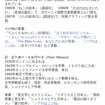
まれている。
1985年『ねこの絵本』（講談社）、1986年『そばのはなさいた
ひ』（佼成出版社）で、ボローニャ国際児童図書展エルバ賞を、
1987年『うたの絵本(1)』(講談社)で、同展グラフィック賞を受
賞。
その他の著書：
『てぶくろをかいに』(白泉社)、
『はりねずみのピックル』
、
『くまじいちゃんのクリスマス』
、
『マザー・テレサ愛のこと
ば』
、
『The Bible fo you あなたのための聖書』
、
『ノアのは
こぶね』
（女子パウロ会）など多数。
訳：
ピーター・ミルワード
（Peter Milward）
1925年ロンドンに生まれる。
1943年ウィンブルドン・カレッジを卒業、イエズス会に入会。
1954年オックスフォード大学卒業後、来日。
1960年東京で司祭となる。
1962年から上智大学で長年にわたって教鞭を執る。
文学部教授を経て、現在、同名誉教授、ルネッサンス研究所所
長。シェイクスピア学者。
著書：『英文学とカトリシズム』『イギリス人と日本人』『新約
聖書と英文学』『シェイクスピアと日本人』『童話の国イギリ
ス』『森の絵本』
『ノアのはこぶね』