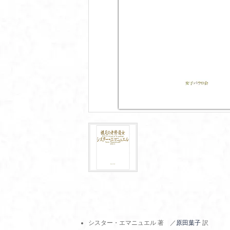
シスター・エマニュエル 著 ／
原田葉子
訳