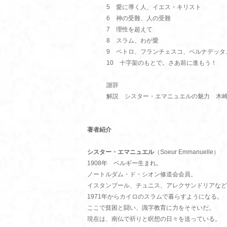
5 愛に導く人、イエス・キリスト
6 神の受難、人の受難
7 理性を超えて
8 スラム、わが愛
9 ペトロ、フランチェスコ、ベルナデッタ
10 十字架のもとで。さあ前に進もう！
謝辞
解説 シスター・エマニュエルの魅力 木崎
著者紹介
シスター・エマニュエル
（Soeur Emmanuelle）
1908年 ベルギー生まれ。
ノートルダム・ド・シオン修道会会員。
イスタンブール、チュニス、アレクサンドリアなど
1971年からカイロのスラムで暮らすようになる。
ここで貧困と闘い、識字教育に力をそそいだ。
現在は、南仏で祈りと瞑想の日々を送っている。