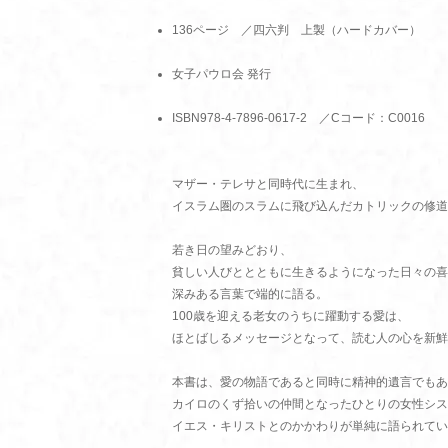
136ページ ／四六判 上製（ハードカバー）
女子パウロ会 発行
ISBN978-4-7896-0617-2 ／Cコード：C0016
マザー・テレサと同時代に生まれ、
イスラム圏のスラムに飛び込んだカトリックの修道
若き日の望みどおり、
貧しい人びととともに生きるようになった日々の喜
深みある言葉で端的に語る。
100歳を迎える老女のうちに躍動する愛は、
ほとばしるメッセージとなって、読む人の心を新鮮
本書は、愛の物語であると同時に精神的遺言でもあ
カイロのくず拾いの仲間となったひとりの女性シス
イエス・キリストとのかかわりが単純に語られてい