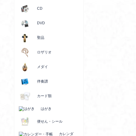
CD
DVD
聖品
ロザリオ
メダイ
伴奏譜
カード類
はがき
便せん・シール
カレンダ