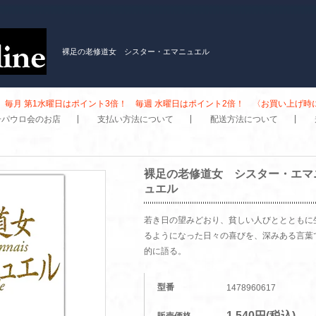
裸足の老修道女 シスター・エマニュエル
毎月 第1水曜日はポイント3倍！ 毎週 水曜日はポイント2倍！ 〈お買い上げ
子パウロ会のお店
支払い方法について
配送方法について
裸足の老修道女 シスター・エマ
ュエル
若き日の望みどおり、貧しい人びととともに
るようになった日々の喜びを、深みある言葉
的に語る。
型番
1478960617
1,540円(税込)