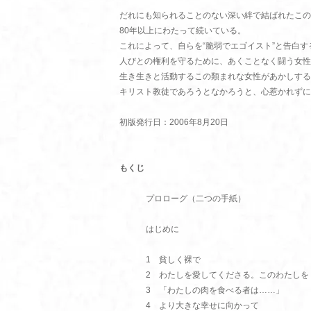
だれにも知られることのない深い絆で結ばれたこの
80年以上にわたって続いている。
これによって、自らを“脆弱でエゴイスト”と告白す
人びとの権利を守るために、あくことなく闘う女性
生き生きと活動するこの類まれな女性があかしする
キリスト教徒であろうとなかろうと、心惹かれずに
初版発行日：2006年8月20日
もくじ
プロローグ（二つの手紙）
はじめに
1 貧しく裸で
2 わたしを愛してくださる。このわたしを
3 「わたしの肉を食べる者は……」
4 より大きな幸せに向かって