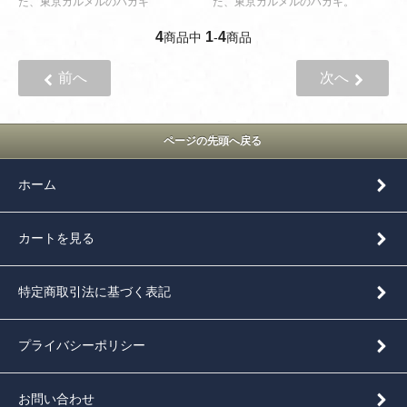
た、東京カルメルのハガキ
た、東京カルメルのハガキ。
4
1
4
商品中
-
商品
前へ
次へ
ページの先頭へ戻る
ホーム
カートを見る
特定商取引法に基づく表記
プライバシーポリシー
お問い合わせ