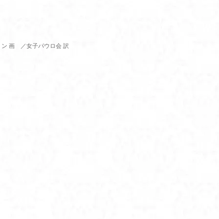
ン 画 ／女子パウロ会 訳