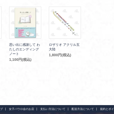
思い出に感謝して わ
ロザリオ アクリル五
たしのエンディング
大陸
ノート
1,800円(税込)
1,100円(税込)
プ
女子パウロ会のお店
支払い方法について
配送方法について
規約とポイ