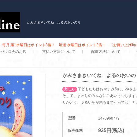
かみさまきいてね よるのおいのり
毎月 第1水曜日はポイント3倍！ 毎週 水曜日はポイント2倍！ 〈お買い上げ
子パウロ会のお店
支払い方法について
配送方法について
かみさまきいてね よるのおいの
子どもたちはおやすみ前に、神さま
そして、まわりのみんなにごあいさつします
りがとう、明るい朝が来るまで守ってね、と
型番
1478960779
935円(税込)
販売価格