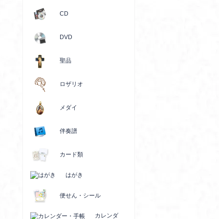
CD
DVD
聖品
ロザリオ
メダイ
伴奏譜
カード類
はがき
便せん・シール
カレンダ