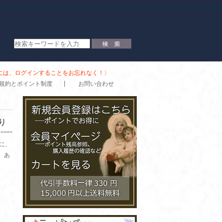
時には、ログインすることをお忘れなく！〉
規約とポイント制度
お問い合わせ
り
に、
。あ
。