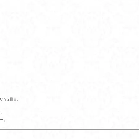
いて2冊目。
n）
ー。