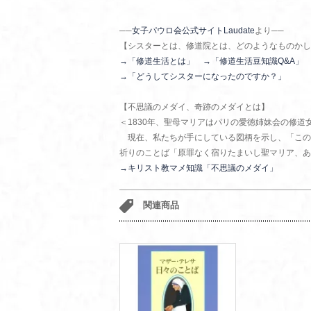
──
女子パウロ会公式サイトLaudate
より──
【シスターとは、修道院とは、どのようなものかし
→「修道生活とは」
→「修道生活豆知識Q&A」
→「どうしてシスターになったのですか？」
【不思議のメダイ、奇跡のメダイとは】
＜1830年、聖母マリアはパリの愛徳姉妹会の修
現在、私たちが手にしている図柄を示し、「この
祈りのことば「原罪なく宿りたまいし聖マリア、あ
→キリスト教マメ知識「不思議のメダイ」
関連商品