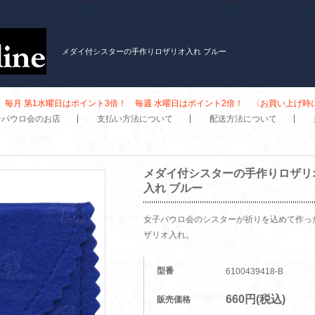
メダイ付シスターの手作りロザリオ入れ ブルー
毎月 第1水曜日はポイント3倍！ 毎週 水曜日はポイント2倍！ 〈お買い上げ
子パウロ会のお店
支払い方法について
配送方法について
メダイ付シスターの手作りロザリ
入れ ブルー
女子パウロ会のシスターが祈りを込めて作っ
ザリオ入れ。
型番
6100439418-B
660円(税込)
販売価格