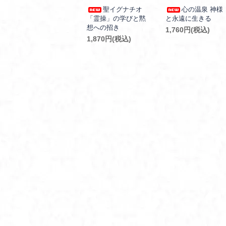
聖イグナチオ
心の温泉 神様
「霊操」の学びと黙
と永遠に生きる
想への招き
1,760円(税込)
1,870円(税込)