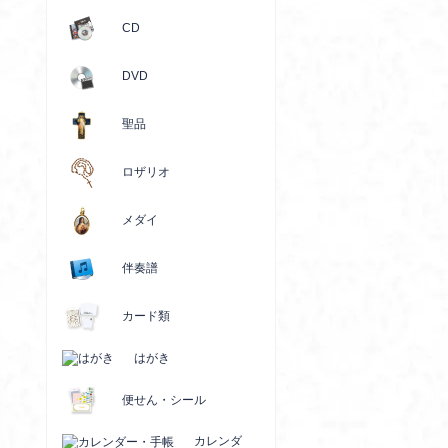
CD
DVD
聖品
ロザリオ
メダイ
伴奏譜
カード類
はがき
便せん・シール
カレンダ