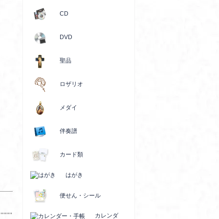
CD
DVD
聖品
ロザリオ
メダイ
伴奏譜
カード類
はがき
便せん・シール
カレンダ