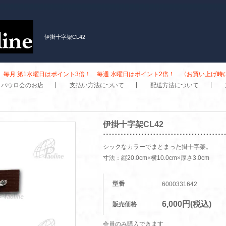
伊掛十字架CL42
毎月 第1水曜日はポイント3倍！ 毎週 水曜日はポイント2倍！ 〈お買い上げ
子パウロ会のお店
支払い方法について
配送方法について
伊掛十字架CL42
シックなカラーでまとまった掛十字架。
寸法：縦20.0cm×横10.0cm×厚さ3.0cm
型番
6000331642
6,000円(税込)
販売価格
会員のみ購入できます