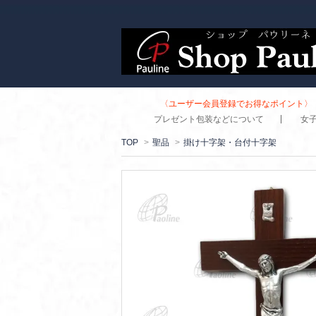
〈ユーザー会員登録でお得なポイント〉 
プレゼント包装などについて
女
TOP
>
聖品
>
掛け十字架・台付十字架