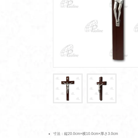
寸法：縦20.0cm×横10.0cm×厚さ3.0cm