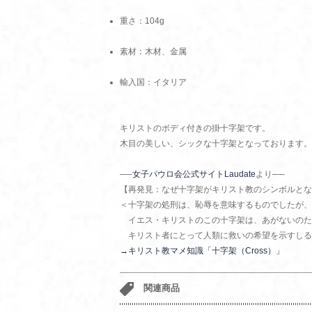
重さ：104g
素材：木材、金属
輸入国：イタリア
キリストのボディ付きの掛十字架です。
木目の美しい、シックな十字架となっております。
──
女子パウロ会公式サイトLaudate
より──
【再発見：なぜ十字架がキリスト教のシンボルとな
＜十字架の処刑は、恥辱を意味するものでしたが、
イエス・キリストのこの十字架は、あがないのた
キリスト者にとって人類に救いの希望を示すしる
→キリスト教マメ知識「十字架（Cross）」
関連商品