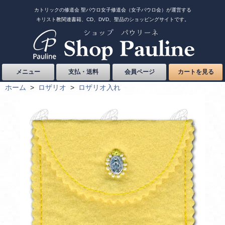
カトリックの修道会 聖パウロ女子修道会（女子パウロ会）が運営する
キリスト教関連書籍、CD、DVD、聖品のショッピングサイトです。
メニュー
支払・送料
会員ページ
カートを見る
ホーム
>
ロザリオ
>
ロザリオ入れ