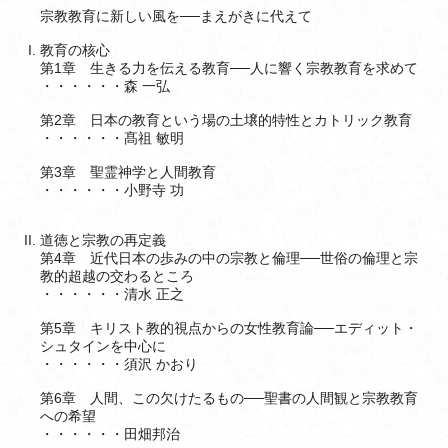
宗教教育に新しい風を──まえがきに代えて
教育の核心
第1章 生きる力を伝える教育──人に響く宗教教育を求めて
・・・・・・森 一弘
第2章 日本の教育という場の土壌的特性とカトリック教育
・・・・・・髙祖 敏明
第3章 聖霊神学と人間教育
・・・・・・小野寺 功
道徳と宗教の再定義
第4章 近代日本の歩みの中の宗教と倫理──世俗の倫理と宗
教的超越の交わるところ
・・・・・・清水 正之
第5章 キリスト教的視点からの女性教育論──エディット・
シュタインを中心に
・・・・・・須沢 かおり
第6章 人間、この欠けたるもの──聖書の人間観と宗教教育
への希望
・・・・・・田畑邦治