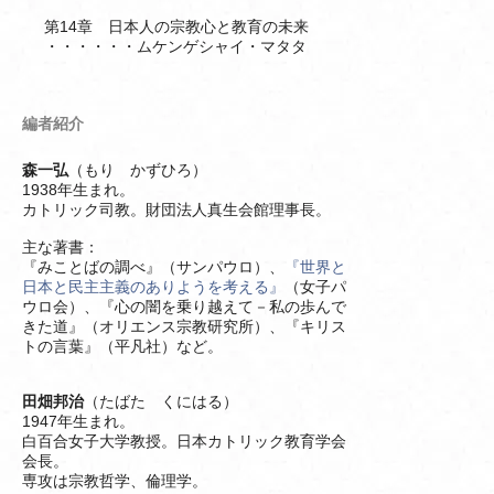
第14章 日本人の宗教心と教育の未来
・・・・・・ムケンゲシャイ・マタタ
編者紹介
森一弘
（もり かずひろ）
1938年生まれ。
カトリック司教。財団法人真生会館理事長。
主な著書：
『みことばの調べ』（サンパウロ）、
『世界と
日本と民主主義のありようを考える』
（女子パ
ウロ会）、『心の闇を乗り越えて－私の歩んで
きた道』（オリエンス宗教研究所）、『キリス
トの言葉』（平凡社）など。
田畑邦治
（たばた くにはる）
1947年生まれ。
白百合女子大学教授。日本カトリック教育学会
会長。
専攻は宗教哲学、倫理学。