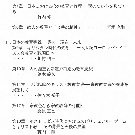
第7章 日本における心の教育と倫理──形のない心を形づく
る
・・・・・・竹内 修一
第8章 故人の尊重と「公共の精神」・・・・・・稲垣 久和
日本の教育実践──過去・現在・未来
第9章 キリシタン時代の教育── 一六世紀ヨーロッパ・イエ
ズス会教育と戦国日本
・・・・・・川村 信三
第10章 内村鑑三と新渡戸稲造の教育思想
・・・・・・鈴木 範久
第11章 明治以降のキリスト教教育史──宗教教育者の養成を
展望して
・・・・・・佐々木 裕子
第12章 宗教色なき宗教教育の可能性
・・・・・・桑原 直己
第13章 ポストモダン時代におけるスピリチュアル・ブーム
とキリスト教──その背景と今後の展望
・・・・・・英 隆一朗