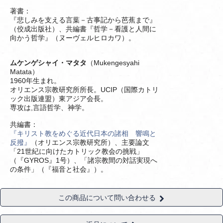
著書：
『悲しみを支える言葉－古事記から芭蕉まで』
（佼成出版社）、共編書『哲学－看護と人間に
向かう哲学』（ヌーヴェルヒロカワ）。
ムケンゲシャイ・マタタ
（Mukengesyahi
Matata）
1960年生まれ。
オリエンス宗教研究所所長。UCIP（国際カトリ
ック出版連盟）東アジア会長。
専攻は,言語哲学、神学。
共編書：
『キリスト教をめぐる近代日本の諸相 響鳴と
反撥』
（オリエンス宗教研究所）、主要論文
「21世紀に向けたカトリック教会の挑戦」
（『GYROS』1号）、「諸宗教間の対話実現へ
の条件」（『福音と社会』）。
この商品について問い合わせる