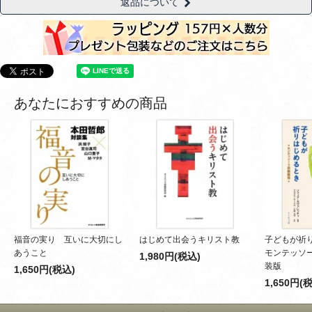
返品について
あなたにおすすめの商品
福音の実り 互いに大切にし
はじめて出会うキリスト教
子どもが祈
あうこと
モンテッソ
1,980円(税込)
装版
1,650円(税込)
1,650円(