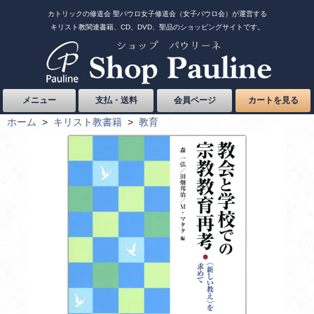
カトリックの修道会 聖パウロ女子修道会（女子パウロ会）が運営する
キリスト教関連書籍、CD、DVD、聖品のショッピングサイトです。
メニュー
支払・送料
会員ページ
カートを見る
ホーム
>
キリスト教書籍
>
教育