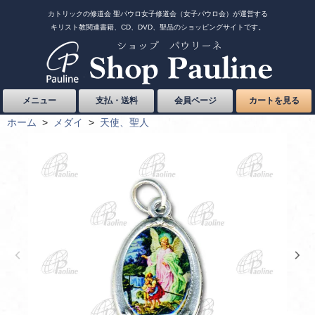
カトリックの修道会 聖パウロ女子修道会（女子パウロ会）が運営する
キリスト教関連書籍、CD、DVD、聖品のショッピングサイトです。
メニュー
支払・送料
会員ページ
カートを見る
ホーム
>
メダイ
>
天使、聖人