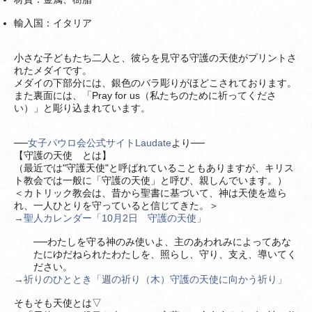
輸入国：イタリア
小さな子どもたち二人と、彼らを見守る守護の天使がプリントさ
れたメダイです。
メダイの下部分には、銀色のバラ彫りがほどこされております。
また裏面には、「Pray for us（私たちのために祈ってくださ
い）」と彫り込まれています。
──
女子パウロ会公式サイトLaudate
より──
【守護の天使 とは】
（最近では"守護天使"と呼ばれていることもありますが、キリス
ト教会では一般に「守護の天使」と呼び、親しんでいます。）
＜カトリック教会は、昔から聖書に基づいて、神は天使を造ら
れ、一人ひとりを守っていると信じてきた。＞
→聖人カレンダー「10月2日 守護の天使」
──わたしを守る神のみ使いよ、主のあわれみによってあな
たにゆだねられたわたしを、照らし、守り、支え、導いてく
ださい。
→祈りのひととき「週の祈り（木）守護の天使に向かう祈り」
そもそも天使とは▽