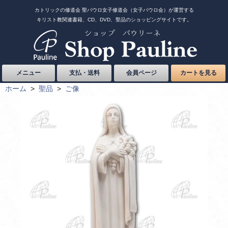
カトリックの修道会 聖パウロ女子修道会（女子パウロ会）が運営する
キリスト教関連書籍、CD、DVD、聖品のショッピングサイトです。
メニュー
支払・送料
会員ページ
カートを見る
ホーム
>
聖品
>
ご像