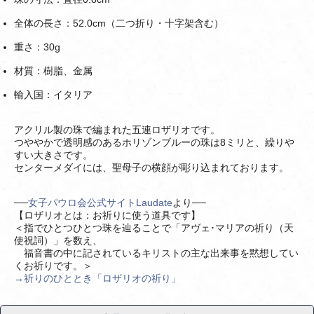
全体の長さ：52.0cm（二つ折り・十字架含む）
重さ：30g
材質：樹脂、金属
輸入国：イタリア
アクリル製の珠で編まれた五連ロザリオです。
つややかで透明感のあるホリゾンブルーの珠は8ミリと、繰りや
すい大きさです。
センターメダイには、聖母子の横顔が彫り込まれております。
──
女子パウロ会公式サイトLaudate
より──
【ロザリオとは：お祈りに使う道具です】
＜指でひとつひとつ珠を辿ることで「アヴェ･マリアの祈り（天
使祝詞）」を数え、
福音書の中に記されているキリストの主な出来事を黙想してい
くお祈りです。＞
→祈りのひととき「ロザリオの祈り」