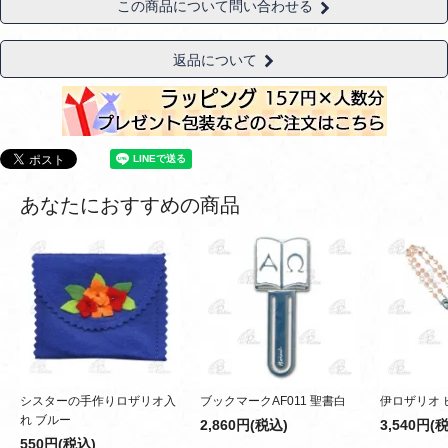
この商品について問い合わせる
返品について
あなたにおすすめの商品
シスターの手作りロザリオ入
ブックマークAF011 聖書白
伊ロザリオ 
れ ブルー
2,860円(税込)
3,540円(
550円(税込)