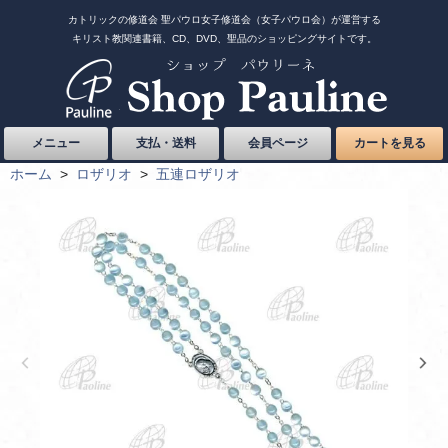
カトリックの修道会 聖パウロ女子修道会（女子パウロ会）が運営する
キリスト教関連書籍、CD、DVD、聖品のショッピングサイトです。
メニュー
支払・送料
会員ページ
カートを見る
ホーム
>
ロザリオ
>
五連ロザリオ