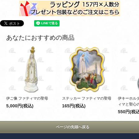
あなたにおすすめの商品
伊ご像 ファティマの聖母
ステッカー ファティマの聖母
伊キーホルダ
ィマと聖心
5,000円(税込)
165円(税込)
550円(税込
ページの先頭へ戻る