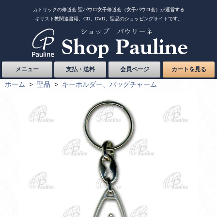
カトリックの修道会 聖パウロ女子修道会（女子パウロ会）が運営する
キリスト教関連書籍、CD、DVD、聖品のショッピングサイトです。
メニュー
支払・送料
会員ページ
カートを見る
ホーム
>
聖品
>
キーホルダー、バッグチャーム