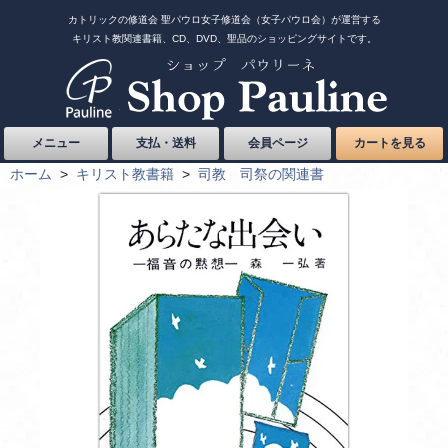
カトリックの修道会 聖パウロ女子修道会（女子パウロ会）が運営する
キリスト教関連書籍、CD、DVD、聖品のショッピングサイトです。
メニュー
支払・送料
会員ページ
カートを見る
ホーム
>
キリスト教書籍
>
司教 司祭の関連書