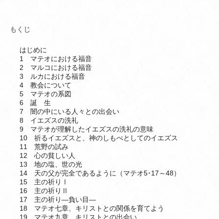
もくじ
はじめに
1 マテオにおける福音
2 マルコにおける福音
3 ルカにおける福音
4 教会について
5 マテオの系図
6 誕 生
7 闇の中にいる人々との出会い
8 イエズスの洗礼
9 マテオが理解したイエズスの洗礼の意味
10 祈るイエズスと、神のしもべとしてのイエズス
11 荒野の試み
12 心の貧しい人
13 地の塩、世の光
14 天の父が完全であるように（マテオ5･17～48）
15 主の祈りⅠ
16 主の祈りⅡ
17 主の祈り―負い目―
18 マテオ七章、キリストとの関係を育てよう
19 マテオ九章、キリストとの出会い