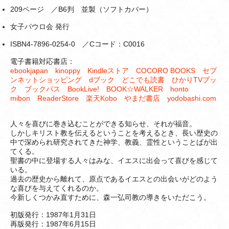
209ページ ／B6判 並製（ソフトカバー）
女子パウロ会 発行
ISBN4-7896-0254-0 ／Cコード：C0016
電子書籍対応書店：
ebookjapan kinoppy Kindleストア COCORO BOOKS セブ
ンネットショッピング dブック どこでも読書 ひかりTVブッ
ク ブックパス BookLive! BOOK☆WALKER honto
mibon ReaderStore 楽天Kobo やまだ書店 yodobashi.com
人々を喜びに巻き込むことができる知らせ、それが福音。
しかしキリスト教を伝えるということを考えるとき、長い歴史の
中で深められ研究されてきた神学、教義、霊性ということばが出
てくる。
聖書の中に登場する人々はみな、イエスに出会って喜びを感じて
いる。
過去の歴史から離れて、原点であるイエスとの出会いがどのよう
な喜びを与えてくれるのか。
今新しくつかみ直すために、森一弘司教の導きをいただこう。
初版発行：1987年1月31日
再版発行：1987年6月15日