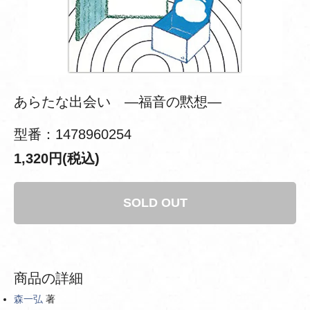
あらたな出会い ―福音の黙想―
型番：1478960254
1,320円(税込)
SOLD OUT
商品の詳細
森一弘
著