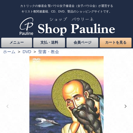
カトリックの修道会 聖パウロ女子修道会（女子パウロ会）が運営する
キリスト教関連書籍、CD、DVD、聖品のショッピングサイトです。
メニュー
支払・送料
会員ページ
カートを見る
ホーム
>
DVD
>
聖書・教会