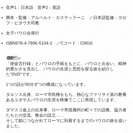
音声1：日本語 音声2：英語
脚本・監修：アルベルト・カステッラーニ ／日本語監修：ヨゼ
フ・ピタウ大司教
女子パウロ会発行
ISBN978-4-7896-5104-2 ／Cコード：C0816
「使徒言行録」とパウロの手紙をもとに、パウロと出会い、精神
的豊かさを見出し、パウロの生涯と思想を探る旅を紹介し
た"DVD"です。
1つの話が30分ずつの構成になっています。
タルソス出身、ローマ市民権をもち、熱心なファリサイ派の教養
あるユダヤ人パウロの生涯を映像でここに再現しています。
ダマスコ途上の出来事、ローマ帝国属州の町々での説教、協力者
たちとの交流、教会の設立……
そして鎖につながれてローマに到着するまでのパウロの旅を追い
ました。