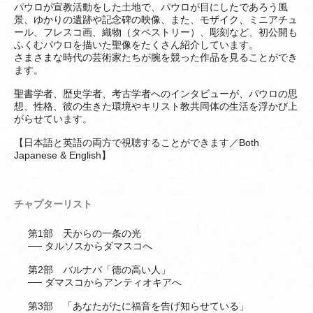
パウロが宣教活動をした土地で、パウロが目にしたであろう風
景、ゆかりの遺跡や記念碑の映像、また、モザイク、ミニアチュ
ール、フレスコ画、織物（タペストリー）、彫刻など、初公開も
ふくむパウロを描いた聖像をたくさん紹介しています。
さまさまな時代の芸術家たちが腕を競った作品を見ることができ
ます。
聖書学者、歴史学者、考古学者へのインタビューが、パウロの思
想、性格、彼の生きた環境やキリスト教共同体の生活を浮かび上
がらせています。
【日本語と英語の両方で視聴することができます／Both
Japanese & English】
チャプターリスト
第1部 天からの一条の光
── タルソスからダマスコへ
第2部 バルナバ「徳の高い人」
── ダマスコからアンティオキアへ
第3部 「あなたがたに福音を告げ知らせている」