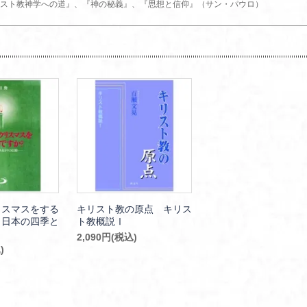
スト教神学への道』、『神の秘義』、『思想と信仰』（サン・パウロ）
リスマスをする
キリスト教の原点 キリス
 日本の四季と
ト教概説Ⅰ
2,090円(税込)
)