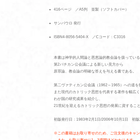
416ページ ／A5判 並製（ソフトカバー）
サンパウロ 発行
ISBN4-8056-5404-X ／Cコード：C3316
本書は神学的人間論と恩恵論的教会論を扱っている
第2バチカン公会議による新しい見方から
原罪論、教会論の明確な答えを与える書である。
第二ヴァティカン公会議（1962～1965）への
また現代のカトリック思想を代表する著作を幅広く
わが国の研究成果を紹介し、
21世紀を迎えるカトリック思想の発展に資するこ
初版発行日：1983年2月1日/2006年10月1日 初版
※この書籍はお取り寄せのため、ご注文後のキャン