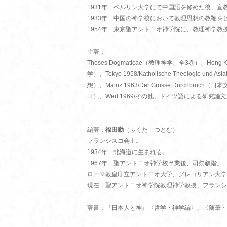
1931年 ベルリン大学にて中国語を修めた後、宣
1933年 中国の神学校において教理思想の教鞭を
1954年 東京聖アントニオ神学院に、教理神学教
主著：
Theses Dogmaticae（教理神学、全3巻）、Hong Kong
学）、Tokyo 1958/Katholische Theologie un
想）、Mainz 1963/Der Grosse Durchb
コ）、Werl 1969/その他、ドイツ語による研究論
編著：
福田勤
（ふくだ つとむ）
フランシスコ会士。
1934年 北海道に生まれる。
1967年 聖アントニオ神学校卒業後、司祭叙階。
ローマ教皇庁立アントニオ大学、グレゴリアン大学
現在 聖アントニオ神学院教理神学教授、フランシ
著書：『日本人と神』〈哲学・神学編〉、〈随筆・