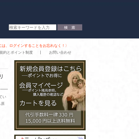
時には、ログインすることをお忘れなく！〉
規約とポイント制度
お問い合わせ
リ
てい
ら原
。