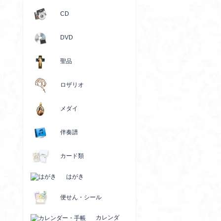
CD
DVD
聖品
ロザリオ
メダイ
伴奏譜
カード類
はがき
便せん・シール
カレンダ