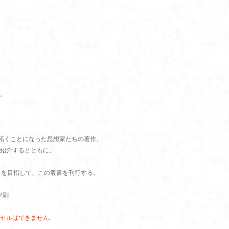
。
道を拓くことになった思想家たちの著作、
紹介するとともに、
とを目指して、この叢書を刊行する。
2刷
セルはできません。