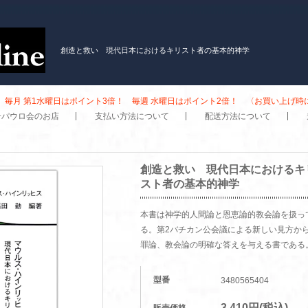
創造と救い 現代日本におけるキリスト者の基本的神学
毎月 第1水曜日はポイント3倍！ 毎週 水曜日はポイント2倍！ 〈お買い上げ
子パウロ会のお店
支払い方法について
配送方法について
創造と救い 現代日本におけるキ
スト者の基本的神学
本書は神学的人間論と恩恵論的教会論を扱っ
る。第2バチカン公会議による新しい見方か
罪論、教会論の明確な答えを与える書である
型番
3480565404
3,410円(税込)