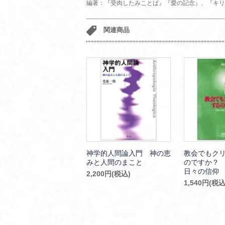
編著：『受肉したみことば』『愛の記念』、『キリ
関連商品
神学的人間論入門 神の恵
教会でもク
みと人間のまこと
のですか？
日々の信仰
2,200円(税込)
1,540円(税込