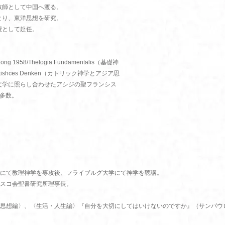
教師として中国へ渡る。
とり、東洋思想を研究。
授として赴任。
 1958/Thelogia Fundamentalis（基礎神
d Asiatishces Denken（カトリック神学とアジア思
ruch（日本文学に照らし合わせたアシジの聖フランシス
文多数。
にて教理神学を専攻後、フライブルグ大学にて神学を聴講。
スコ会聖書研究所理事長。
思想編〉、〈生活・人生編〉『自分を大切にしてはいけないのですか』（サンパウ