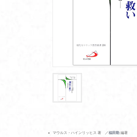
マウルス・ハインリッヒス 著 ／
福田勤
編著