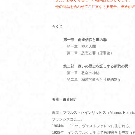
また、お取り寄せに1～3週間ほどかかります。
他の商品を合わせてご注文なさる場合、発送が遅
もくじ
第一部 創造信仰と世の罪
第一章 神と人間
第二章 恩恵と罪（原罪論）
第二部 救いの歴史を証しする新約の民
第一章 教会の神秘
第二章 秘跡的教会と可視的制度
著者・編者紹介
著者：
マウルス・ハインリッヒス
（Maurus Heinri
フランシスコ会士。
1904年 ドイツ、ヴェストファレンに生まれる。
1928年 インスブルク大学にて教理神学を専攻（