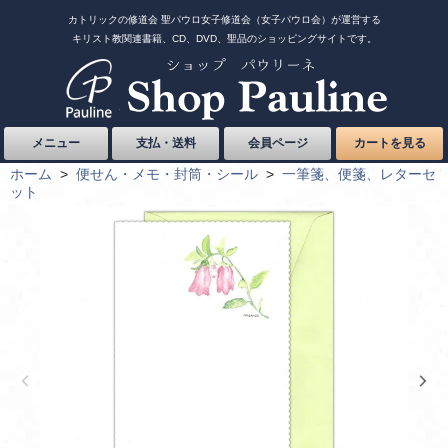
カトリックの修道会 聖パウロ女子修道会（女子パウロ会）が運営する
キリスト教関連書籍、CD、DVD、聖品のショッピングサイトです。
メニュー
支払・送料
会員ページ
カートを見る
ホーム
>
便せん・メモ・封筒・シール
>
一筆箋、便箋、レターセ
ット