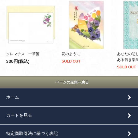
クレマチス 一筆箋
花のように
あなたの悲
ある若き楽
330円(税込)
SOLD OUT
SOLD OUT
ページの先頭へ戻る
ホーム
カートを見る
特定商取引法に基づく表記