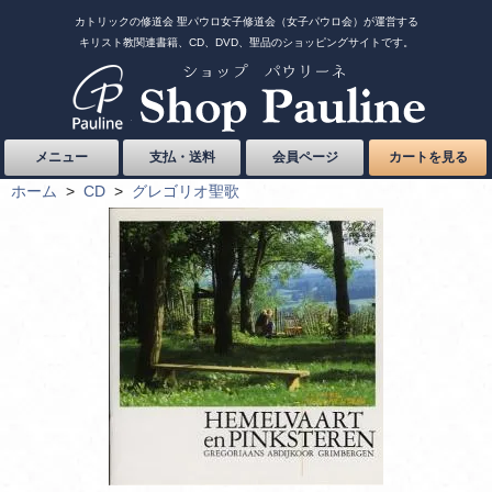
カトリックの修道会 聖パウロ女子修道会（女子パウロ会）が運営する
キリスト教関連書籍、CD、DVD、聖品のショッピングサイトです。
メニュー
支払・送料
会員ページ
カートを見る
ホーム
>
CD
>
グレゴリオ聖歌