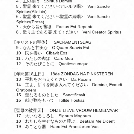
4．主の霊は Spiritus Domini
5．聖霊 来てください<アレルヤ唱> Veni Sancte
Spiritus(Alleluia)
6．聖霊 来てください<聖霊の続唱> Veni Sancte
Spiritus(Prosa)
7．天から音が響き Factus Est Repente
8．造り主である霊 来てください Veni Creator Spiritus
【キリストの聖体】 SACRAMENTSDAG
9．なんと甘美な O Quam Suavis Est
10．民を養い Cibavit Eos
11．わたしの肉は Caro Mea
12．そのたびことに Quotiescumque
【年間第18主日】 18de ZONDAG NA PINKSTEREN
13．平和をお与えください Da Pacem
14．主よ、祈りを聞き入れてください Domine, Exaudi
Orationem
15．聖なるものとした Sanctificavit
16．献げ物をもって Tollite Hostias
【聖母の被昇天】 ONZE-LIEVE-VROUW HEMELVAART
17．大いなるしるし Signum Magnum
18．わたしを幸せなものと呼ぶ Beatam Me Dicent
19．みごとな器 Haec Est Praeclarum Vas