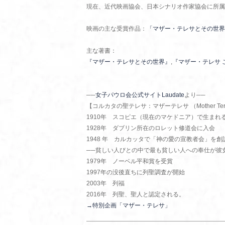
現在、近代映画協会、日本シナリオ作家協会に所属
映画の主な受賞作品：
「マザー・テレサとその世界
主な著書：
『マザー・テレサとその世界』
,
『マザー・テレサ 
──
女子パウロ会公式サイトLaudate
より──
【コルカタの聖テレサ：マザーテレサ （Mother Te
1910年 スコピエ（現在のマケドニア）で生まれ
1928年 ダブリン所在のロレット修道会に入会
1948 年 カルカッタで「神の愛の宣教者会」を
──貧しい人びとの中で最も貧しい人への奉仕が彼
1979年 ノーベル平和賞を受賞
1997年の没後直ちに列聖調査が開始
2003年 列福
2016年 列聖、聖人と認定される。
→特別企画「マザー・テレサ」