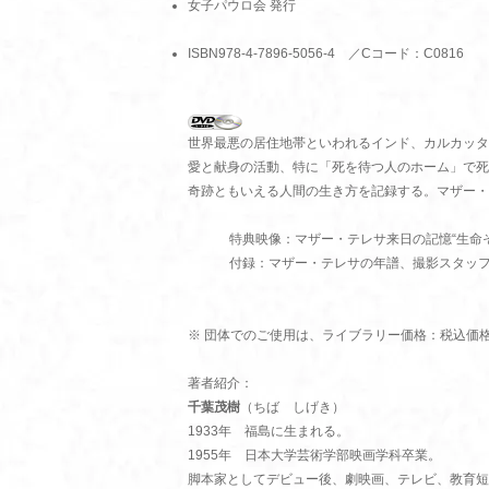
女子パウロ会 発行
ISBN978-4-7896-5056-4 ／Cコード：C0816
世界最悪の居住地帯といわれるインド、カルカッタ
愛と献身の活動、特に「死を待つ人のホーム」で死
奇跡ともいえる人間の生き方を記録する。マザー・
特典映像：マザー・テレサ来日の記憶“生命そ
付録：マザー・テレサの年譜、撮影スタッ
※ 団体でのご使用は、ライブラリー価格：税込価格16,
著者紹介：
千葉茂樹
（ちば しげき）
1933年 福島に生まれる。
1955年 日本大学芸術学部映画学科卒業。
脚本家としてデビュー後、劇映画、テレビ、教育短