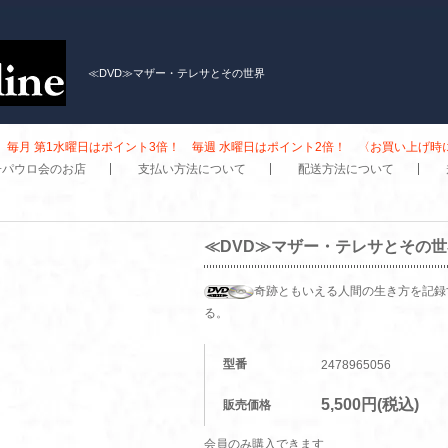
≪DVD≫マザー・テレサとその世界
毎月 第1水曜日はポイント3倍！ 毎週 水曜日はポイント2倍！ 〈お買い上げ
子パウロ会のお店
支払い方法について
配送方法について
≪DVD≫マザー・テレサとその世
奇跡ともいえる人間の生き方を記録
る。
型番
2478965056
5,500円(税込)
販売価格
会員のみ購入できます