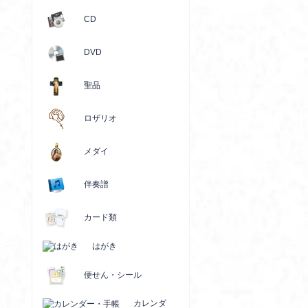
CD
DVD
聖品
ロザリオ
メダイ
伴奏譜
カード類
はがき
便せん・シール
カレンダ