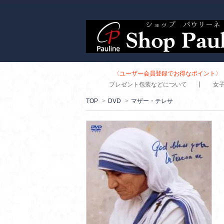
〈ユーザー会員登録でお得なポイント〉 
プレゼント包装などについて
女
TOP
>
DVD
>
マザー・テレサ