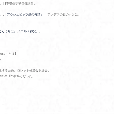
。日本映画学校専任講師。
」
,
「アウシュビッツ愛の奇蹟」
,「アンデスの嶺のもとに」
こんにちは』
,
『コルベ神父』
,
resa）とは】
る
創設するため、ロレット修道会を退会。
女の生涯の仕事となった。