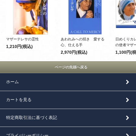
マザーテレサの霊性
あわれみへの招き 愛する
日めくりカ
心、仕える手
の使者マザ
1,210円(税込)
2,970円(税込)
1,100円(
ページの先頭へ戻る
ホーム
カートを見る
特定商取引法に基づく表記
プライバシーポリシー