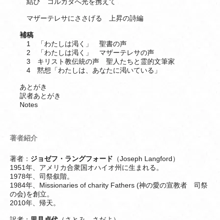
結び コルカタへ光を携えて
マザーテレサにささげる 上昇の詩編
補稿
1 「わたしは渇く」 聖書の声
2 「わたしは渇く」 マザーテレサの声
3 キリスト教伝統の声 聖人たちと霊的文筆家
4 黙想「わたしは、あなたに渇いている」
あとがき
訳者あとがき
Notes
著者紹介
著者：
ジョゼフ・ラングフォード
（Joseph Langford）
1951年、アメリカ合衆国オハイオ州に生まれる。
1978年、司祭叙階。
1984年、Missionaries of charity Fathers (神の愛の宣教者 司祭
の会)を創立。
2010年、帰天。
訳者：
里見貞代
（さとみ さだよ）