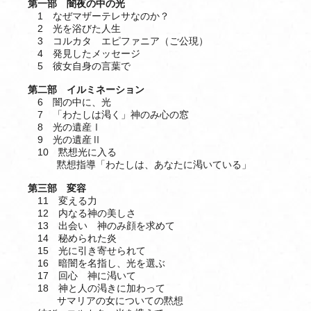
第一部 闇夜の中の光
1 なぜマザーテレサなのか？
2 光を浴びた人生
3 コルカタ エピファニア（ご公現）
4 発見したメッセージ
5 彼女自身の言葉で
第二部 イルミネーション
6 闇の中に、光
7 「わたしは渇く」神のみ心の窓
8 光の遺産Ⅰ
9 光の遺産Ⅱ
10 黙想光に入る
黙想指導「わたしは、あなたに渇いている」
第三部 変容
11 変える力
12 内なる神の美しさ
13 出会い 神のみ顔を求めて
14 秘められた炎
15 光に引き寄せられて
16 暗闇を名指し、光を選ぶ
17 回心 神に渇いて
18 神と人の渇きに加わって
サマリアの女についての黙想