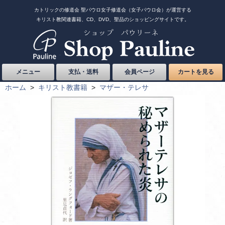
カトリックの修道会 聖パウロ女子修道会（女子パウロ会）が運営する
キリスト教関連書籍、CD、DVD、聖品のショッピングサイトです。
メニュー
支払・送料
会員ページ
カートを見る
ホーム
>
キリスト教書籍
>
マザー・テレサ