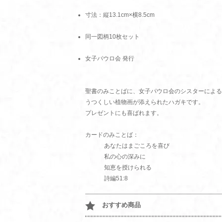
寸法：縦13.1cm×横8.5cm
同一図柄10枚セット
女子パウロ会 発行
聖書のみことばに、女子パウロ会のシスターによる
うつくしい植物画が添えられたハガキです。
プレゼントにも喜ばれます。
カードのみことば：
あなたはまごころを喜び
私の心の深みに
知恵を授けられる
詩編51:8
おすすめ商品