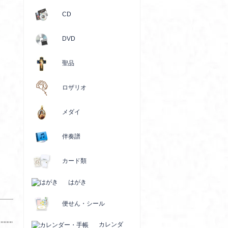
CD
DVD
聖品
ロザリオ
メダイ
伴奏譜
カード類
はがき
便せん・シール
カレンダ