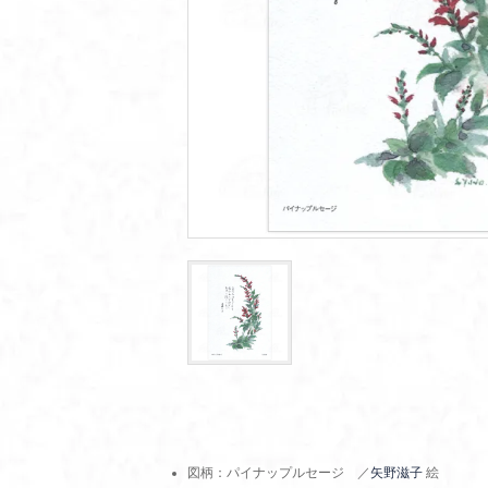
図柄：パイナップルセージ ／
矢野滋子
絵