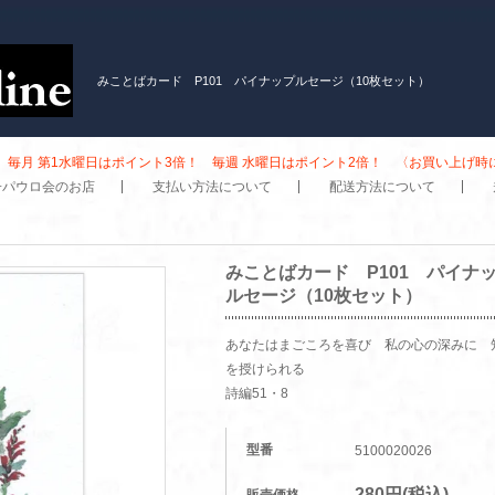
みことばカード P101 パイナップルセージ（10枚セット）
毎月 第1水曜日はポイント3倍！ 毎週 水曜日はポイント2倍！ 〈お買い上げ
子パウロ会のお店
支払い方法について
配送方法について
みことばカード P101 パイナ
ルセージ（10枚セット）
あなたはまごころを喜び 私の心の深みに 
を授けられる
詩編51・8
型番
5100020026
280円(税込)