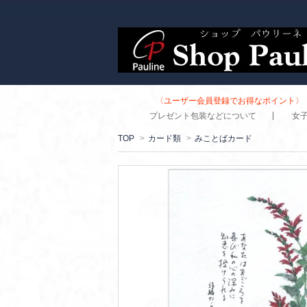
〈ユーザー会員登録でお得なポイント〉 
プレゼント包装などについて
女
TOP
>
カード類
>
みことばカード