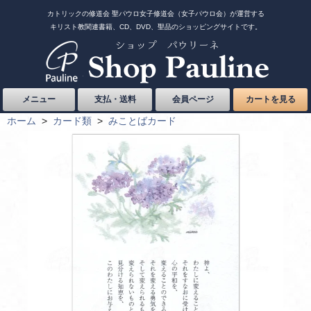
カトリックの修道会 聖パウロ女子修道会（女子パウロ会）が運営する
キリスト教関連書籍、CD、DVD、聖品のショッピングサイトです。
メニュー
支払・送料
会員ページ
カートを見る
ホーム
>
カード類
>
みことばカード