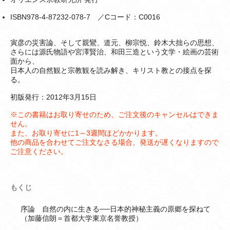
ISBN978-4-87232-078-7 ／Cコード：C0016
寅彦の災害論、そして親鸞、道元、柳宗悦、鈴木大拙らの思想、
さらには源氏物語や宮澤賢治、和田三造という文学・絵画の芸術
面から、
日本人の自然観と宗教観を読み解き、キリスト教との接点を探
る。
初版発行：2012年3月15日
※この書籍はお取り寄せのため、ご注文後のキャンセルはできま
せん。
また、お取り寄せに1～3週間ほどかかります。
他の商品を合わせてご注文なさる場合、発送が遅くなりますので
ご注意ください。
もくじ
序論 自然の内に生きる──日本的神秘主義の原郷を探ねて
（加藤信朗＝首都大学東京名誉教授）