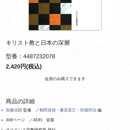
キリスト教と日本の深層
型番：4487232078
2,420円(税込)
会員のみ購入できます
商品の詳細
加藤信朗
監修 ／
鶴岡賀雄
・
桑原直己
・
田畑邦治
編
308ページ ／A5判 並製
オリエンス宗教研究所 発行