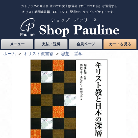
カトリックの修道会 聖パウロ女子修道会（女子パウロ会）が運営する
キリスト教関連書籍、CD、DVD、聖品のショッピングサイトです。
メニュー
支払・送料
会員ページ
カートを見る
ホーム
>
キリスト教書籍
>
思想 哲学