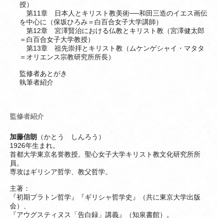
授）
第11章 日本人とキリスト教美術──和田三造のイエス画伝
を中心に（保坂ひろみ＝白百合女子大学講師）
第12章 宮澤賢治における仏教とキリスト教（宮澤健太郎
＝白百合女子大学教授）
第13章 祖先崇拝とキリスト教（ムケンゲシャイ・マタタ
＝オリエンス宗教研究所所長）
監修者あとがき
執筆者紹介
監修者紹介
加藤信朗
（かとう しんろう）
1926年生まれ。
首都大学東京名誉教授。聖心女子大学キリスト教文化研究所所
員。
専攻はギリシア哲学、教父哲学。
主著：
『初期プラトン哲学』『ギリシャ哲学史』（共に東京大学出版
会）、
『アウグスティヌス「告白録」講義』（知泉書館）。