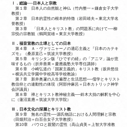
Ⅰ．総論──日本人と宗教
第１章 日本人の自然観と神仏（竹内整一＝鎌倉女子大学
教授）
第２章 日本的霊性の根本的特徴（岩田靖夫＝東北大学名
誉教授）
第３章 「日本人とキリスト教」の問題系に向けて──柳
宗悦の宗教観（鶴岡賀雄＝東京大学教授）
Ⅱ．福音宣教の土壌としての日本
第４章 Ａ・ヴァリニャーノの適応主義と『日本のカテキ
ズモ』（桑原直己＝筑波大学教授）
第５章 キリシタン版『ひですの経』の「アニマ」論が意
味するもの（折井善果＝慶應義塾大学専任講師）
第６章 小崎弘道の「国家主義的」キリスト教（坂井悠佳
＝横浜共立学園中学校高等学校教諭）
第７章 新井奥邃の人生遍歴と生活思想──儒学とキリスト
教信仰との連動性の体現（阿部仲麻呂＝日本カトリック神学
会評議員）
第８章 禅とキリスト教神秘主義──鈴木大拙の解釈を中心
に（蓮沼直應＝筑波大学大学院）
Ⅲ．日本文化の深層とキリスト教
第９章 無名の霊性──源氏物語における人間理解と宗教
（田畑邦治＝白百合女子大学教授）
第10章 パウロと親鸞の霊性（高山貞美＝上智大学准教