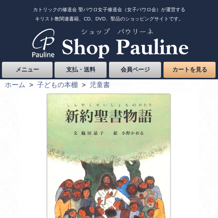
カトリックの修道会 聖パウロ女子修道会（女子パウロ会）が運営する
キリスト教関連書籍、CD、DVD、聖品のショッピングサイトです。
メニュー
支払・送料
会員ページ
カートを見る
ホーム
>
子どもの本棚
>
児童書