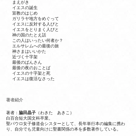
まえがき
イエスの誕生
宣教のはじめ
ガリラヤ地方をめぐって
イエスに反対する人びと
イエスをとりまく人びと
神の国のたとえ話
この人はいったい何者か？
エルサレムへの最後の旅
神さまはいいかた
近づく十字架
最後のばんさん
最後の夜のおことば
イエスの十字架と死
イエスは復活なさった
著者紹介
著者：
脇田晶子
（わきた あきこ）
白百合短大国文科卒業。
聖パウロ女子修道会シスターとして、長年単行本の編集に携わ
り、自分でも児童向けに聖書関係の本を多数著作している。