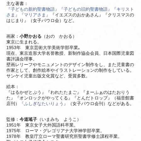
主な著書：
『子どもの新約聖書物語』
『子どもの旧約聖書物語』
『キリスト
さま』
『マリアさま』
『イエズスのおかあさん』『クリスマスの
はじまり』（女子パウロ会）など。
画家：
小野かおる
（おの かおる）
東京に生まれる。
1953年 東京芸術大学美術学部卒業｡
現在、東京造形大学名誉教授、新制作協会会員、日本国際児童図
書評議会理事。
壁画レリーフやモニュメントのデザイン制作をし、また児童書の
作家として、創作絵本やイラストレーションの制作をしている。
サンケイ児童出版文化賞など、受賞多数。
絵本：
『はるかぜとぷう』『われたたまご』『まーふぁのはたおりう
た』『オンロックがやってくる』『とんだトロップ』（福音館書
店刊）
『ふしぎなたいりょう』
（女子パウロ会刊）などがある。
監修：
今道瑤子
（いまみち ようこ）
1951年 東京女子大外国語科卒業。
1975年 ローマ・グレゴリアナ大学神学部卒業。
1978年 教皇庁立ローマ聖書研究所聖書学修士課程卒業。