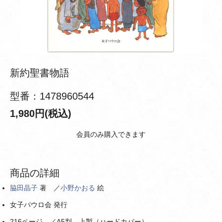
新約聖書物語
型番：1478960544
1,980円(税込)
会員のみ購入できます
商品の詳細
脇田晶子
著 ／
小野かおる
絵
女子パウロ会 発行
216ページ ／A5判 上製（ハードカバー）