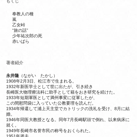
もくじ
奉教人の種
嵐
乙女峠
“旅の話”
少年祐次郎の死
赤いばら
著者紹介
永井隆
（ながい たかし）
1908年2月3日、松江市で生まれる。
1932年新医学士として世に出たが、引き続き
長崎医大物理療法科に助手として籍をおき研究を続けた。
1933年短期軍医として満州事変に従軍したが、
この間慰問袋に入っていた公教要理を読んだ。
1934年帰還して浦上天主堂でカトリックの洗礼を受け、8月に結
婚。
1946年同医大教授となる。同年7月長崎駅頭で倒れ、以来病床に
就く。
1949年長崎市名誉市民の称号をおくられた。
1951年逝去。