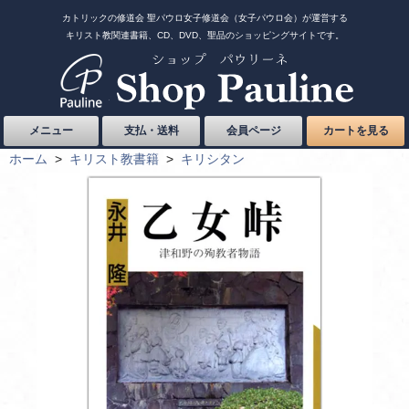
カトリックの修道会 聖パウロ女子修道会（女子パウロ会）が運営する
キリスト教関連書籍、CD、DVD、聖品のショッピングサイトです。
メニュー
支払・送料
会員ページ
カートを見る
ホーム
>
キリスト教書籍
>
キリシタン