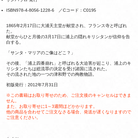
ISBN978-4-8056-1228-6 ／Cコード：C0195
1865年2月17日に大浦天主堂が献堂され、フランス寺と呼ばれ
た。
献堂からひと月後の3月17日に浦上の隠れキリシタンが信仰を告
白する。
「サンタ・マリアのご像はどこ？」
その後、「浦上四番崩れ」と呼ばれる大迫害が起こり、浦上のキ
リシタンたちは総流罪の決定を受け諸国に流された。
その流された地の一つの津和野での殉教物語。
初版発行：2012年7月31日
※この書籍はお取り寄せのため、ご注文後のキャンセルはできま
せん。
また、お取り寄せに1～3週間ほどかかります。
他の商品を合わせてご注文なさる場合、発送が遅くなりますので
ご注意ください。