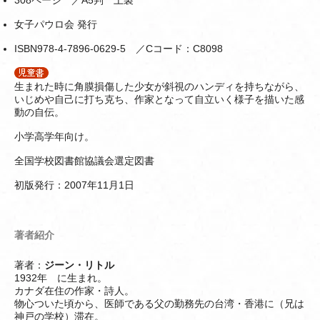
308ページ ／A5判 上製
女子パウロ会 発行
ISBN978-4-7896-0629-5 ／Cコード：C8098
生まれた時に角膜損傷した少女が斜視のハンディを持ちながら、
いじめや自己に打ち克ち、作家となって自立いく様子を描いた感
動の自伝。
小学高学年向け。
全国学校図書館協議会選定図書
初版発行：2007年11月1日
著者紹介
著者：
ジーン・リトル
1932年 に生まれ。
カナダ在住の作家・詩人。
物心ついた頃から、医師である父の勤務先の台湾・香港に（兄は
神戸の学校）滞在。