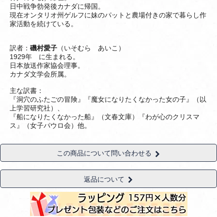
日中戦争勃発後カナダに帰国。
現在オンタリオ州ゲルフに妹のパットと農場付きの家で暮らし作
家活動を続けている。
訳者：
磯村愛子
（いそむら あいこ）
1929年 に生まれる。
日本放送作家協会理事。
カナダ文学会所属。
主な訳書：
『洞穴のふたごの冒険』『魔女になりたくなかった女の子』（以
上学習研究社）、
『船になりたくなかった船』（文春文庫）『わが心のクリスマ
ス』（女子パウロ会）他。
この商品について問い合わせる
返品について