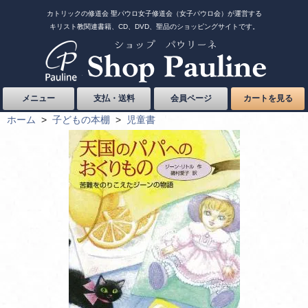
カトリックの修道会 聖パウロ女子修道会（女子パウロ会）が運営する
キリスト教関連書籍、CD、DVD、聖品のショッピングサイトです。
メニュー
支払・送料
会員ページ
カートを見る
ホーム
>
子どもの本棚
>
児童書