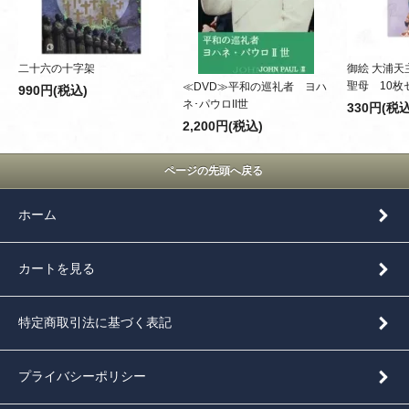
二十六の十字架
御絵 大浦
聖母 10枚
≪DVD≫平和の巡礼者 ヨハ
990円(税込)
ネ･パウロII世
330円(税込
2,200円(税込)
ページの先頭へ戻る
ホーム
カートを見る
特定商取引法に基づく表記
プライバシーポリシー