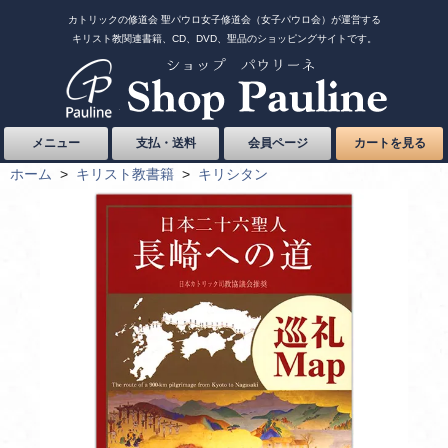
カトリックの修道会 聖パウロ女子修道会（女子パウロ会）が運営する
キリスト教関連書籍、CD、DVD、聖品のショッピングサイトです。
メニュー
支払・送料
会員ページ
カートを見る
ホーム
>
キリスト教書籍
>
キリシタン