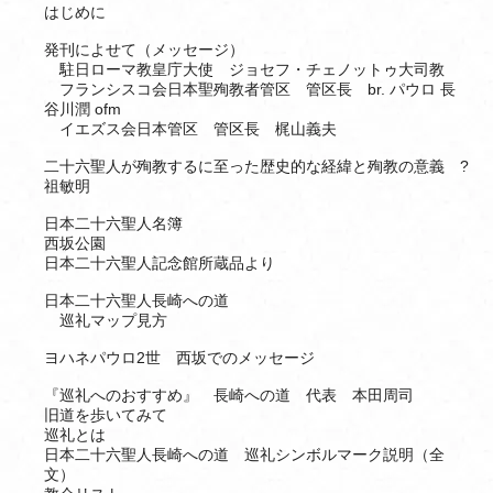
はじめに
発刊によせて（メッセージ）
駐日ローマ教皇庁大使 ジョセフ・チェノットゥ大司教
フランシスコ会日本聖殉教者管区 管区長 br. パウロ 長
谷川潤 ofm
イエズス会日本管区 管区長 梶山義夫
二十六聖人が殉教するに至った歴史的な経緯と殉教の意義 ?
祖敏明
日本二十六聖人名簿
西坂公園
日本二十六聖人記念館所蔵品より
日本二十六聖人長崎への道
巡礼マップ見方
ヨハネパウロ2世 西坂でのメッセージ
『巡礼へのおすすめ』 長崎への道 代表 本田周司
旧道を歩いてみて
巡礼とは
日本二十六聖人長崎への道 巡礼シンボルマーク説明（全
文）