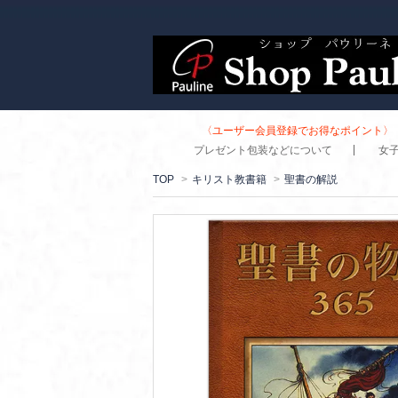
〈ユーザー会員登録でお得なポイント〉 
プレゼント包装などについて
女
TOP
>
キリスト教書籍
>
聖書の解説