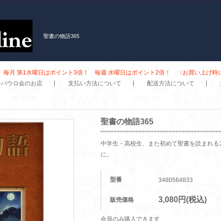
聖書の物語365
毎月 第1水曜日はポイント3倍！ 毎週 水曜日はポイント2倍！ 〈お買い上げ
子パウロ会のお店
支払い方法について
配送方法について
聖書の物語365
中学生・高校生、また初めて聖書を読まれる
に。
型番
3480564833
3,080円(税込)
販売価格
会員のみ購入できます