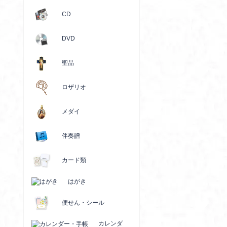
CD
DVD
聖品
ロザリオ
メダイ
伴奏譜
カード類
はがき
便せん・シール
カレンダ