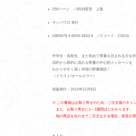
256ページ ／B5判変型 上製
サンパウロ 発行
ISBN978-4-8056-4833-9 ／Cコード：C0016
中学生・高校生、また初めて聖書を読まれる方を対
旧約から新約に流れる聖書の中心的メッセージを
わかりやすく描く待望の聖書物語！
（イラスト/オールカラー）
初版発行：2014年12月8日
※ この書籍はお取り寄せのため、ご注文後のキャ
また、お取り寄せに1～3週間ほどかかります。
他の商品を合わせてご注文なさる場合、発送が遅