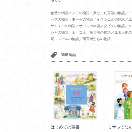
もくじ
創造の物語／ノアの物語／異なった言語の物語／ア
セフの物語／モーセの物語／イスラエルの物語／ユ
サムエルの物語／サウルの物語／ダビデの物語／ソ
シャの物語／王、女王、預言者の物語／ユダ王国の
妃エステルの物語／預言者たちの物語
関連商品
はじめての聖書
ミサってな