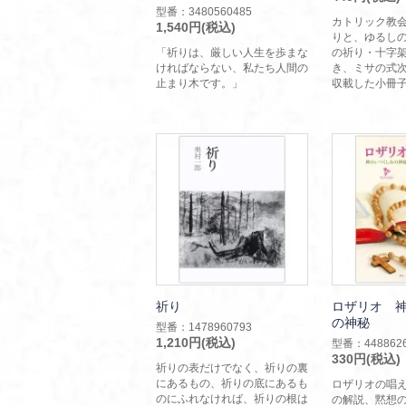
型番：3480560485
カトリック教
1,540円(税込)
りと、ゆるし
「祈りは、厳しい人生を歩まな
の祈り・十字
ければならない、私たち人間の
き、ミサの式
止まり木です。」
収載した小冊
祈り
ロザリオ 
の神秘
型番：1478960793
1,210円(税込)
型番：4488626
330円(税込)
祈りの表だけでなく、祈りの裏
にあるもの、祈りの底にあるも
ロザリオの唱え
のにふれなければ、祈りの根は
の解説、黙想