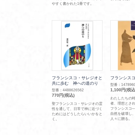
やすく書かれた1冊です。
フランシスコ・サレジオと
フランシス
共に歩む 神への道のり
型番：1478960
1,100円(税込
型番：4488626562
770円(税込)
わたしたちの
者、理想とさ
聖フランシスコ・サレジオの霊
フランシスコ─
性を通して、日常で神に近づく
自然を破壊し
ためにはどうしたらいいかをと
人々に贈る。
く。