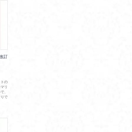
改訂
ストの
母マリ
心で、
祈りで