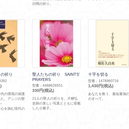
日間の祈り。
コの祈り
聖人たちの祈り SAINTS'
十字を切る
PRAYERS
382
型番：1478960716
)
型番：4488626551
1,430円(税込)
330円(税込)
時代の環境の保護
あなたを救う、最短最強
21人の聖人の祈りを、片柳弘
れた、アシジの聖
のすべて。
史師の美しい写真とともに収載
─
した小冊子。
、心を病む現代の