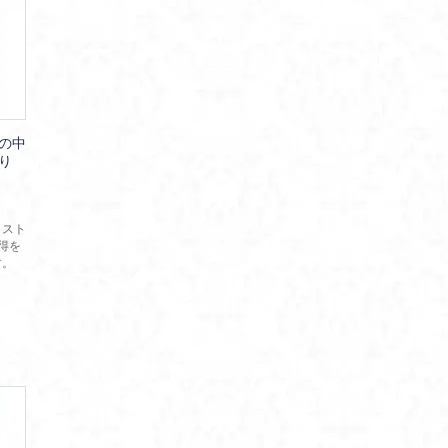
の中
り
リスト
得を
す。