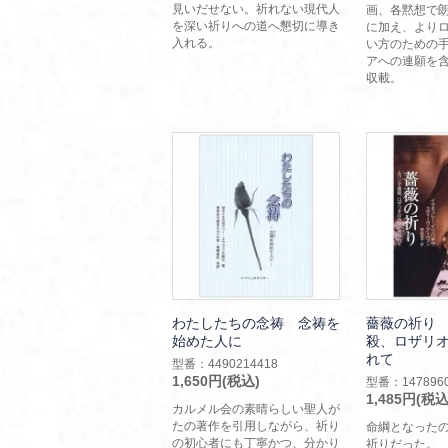
見いだせない。祈れない現代人
画、各黙想で
を深い祈りへの道へ懇切に導き
に加え、より
入れる。
い方のための
アへの連願を
収載。
わたしたちの念祷 念祷を
薔薇の祈り
始めた人に
殺、ロザリ
れて
型番：4490214418
1,650円(税込)
型番：1478960
1,485円(税込
カルメル会の素晴らしい聖人が
たの著作を引用しながら、祈り
命綱となった
の初心者にも丁寧かつ、分かり
祈りだった。