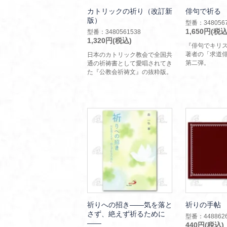
カトリックの祈り（改訂新
俳句で祈る
版）
型番：3480567
1,650円(税込
型番：3480561538
1,320円(税込)
『俳句でキリ
著者の「求道
日本のカトリック教会で全国共
第二弾。
通の祈祷書として愛唱されてき
た『公教会祈祷文』の抜粋版。
祈りへの招き――気を落と
祈りの手帖
さず、絶えず祈るために
型番：4488626
――
440円(税込)