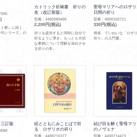
カトリック祈祷書 祈りの
聖母マリアへのロザリ
友（改訂新版）
日間の祈り
040
)
型番：3480560486
型番：4000100721
2,200円(税込)
330円(税込)
スト教』に続く、
俳句シリーズ」の
祈りを提供すると同時に自分で
簡単、ていねいな「ロザ
祈るように導き、もっとも大切
祈り」の入門書。
な事柄について理解を深めさせ
る祈りの本。
 三訂版
絵とともにみことばで祈
結び目を解く聖母マリ
る ロザリオの祈り
のノヴェナ
688
型番：4488216377
型番：4490214423