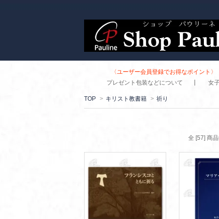
〈ユーザー会員登録でお得なポイント〉 
プレゼント包装などについて
女
TOP
>
キリスト教書籍
>
祈り
全 [57] 