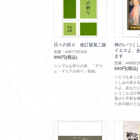
日々の祈り 改訂版第二版
神のいつく
イエスよ、
型番：4487750163
ます
990円(税込)
型番：4488216
シンプルな祈りの本。「アヴ
660円(税込)
ェ・マリアの祈り」収録。
一人でも多く
くしみの深さ
スよ、あなた
いうことばが
喜びと平和を
ための助けと