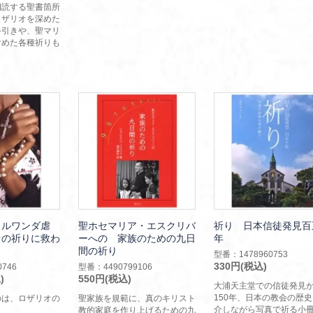
朗読する聖書箇所
ロザリオを深めた
手引きや、聖マリ
含めた各種祈りも
 ルワンダ虐
聖ホセマリア・エスクリバ
祈り 日本信徒発見百
オの祈りに救わ
ーへの 家族のための九日
年
間の祈り
型番：1478960753
330円(税込)
746
型番：4490799106
)
550円(税込)
大浦天主堂での信徒発見
150年、日本の教会の歴
のは、ロザリオの
聖家族を規範に、真のキリスト
介しながら写真で祈る小
教的家庭を作り上げるための九