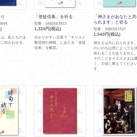
祈り
「使徒信条」を祈る
「神さまがあなたと共
られます」と祈る
848
型番：3480563923
)
1,320円(税込)
型番：3480561537
1,540円(税込)
りは、私たちのま
分かりやすい言葉で「キリスト
スに向かわせる。
教信仰の神髄」にあたる「使徒
神さまは共におられます
信条」を解説。
のいのちは死によっても
終わることがありません
そのことをイエスさまは
く、力強く教えてくださ
す。