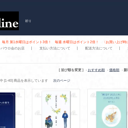
祈り
毎月 第1水曜日はポイント3倍！ 毎週 水曜日はポイント2倍！ 〈お買い上げ
子パウロ会のお店
支払い方法について
配送方法について
[ 並び順を変更 ]
-
おすすめ順
-
価格順
-
新
商品中 [1-40] 商品を表示しています
次のページ