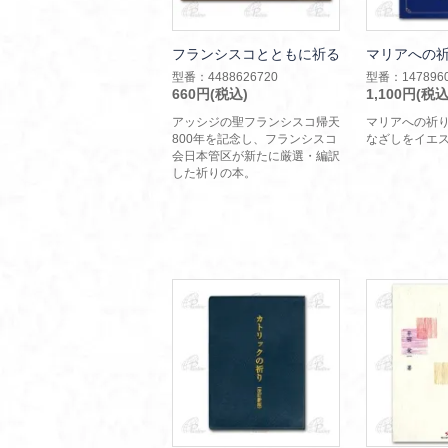
フランシスコとともに祈る
マリアへの
型番：4488626720
型番：1478960
660円(税込)
1,100円(税込
アッシジの聖フランシスコ帰天
マリアへの祈
800年を記念し、フランシスコ
なざしをイエ
会日本管区が新たに厳選・編訳
した祈りの本。