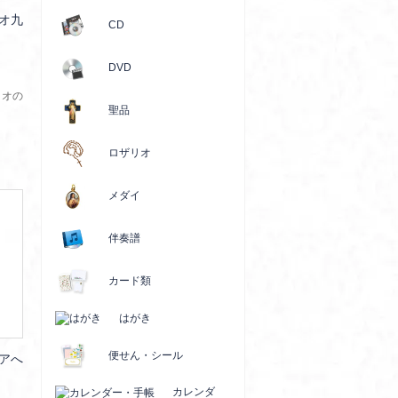
オ九
CD
DVD
リオの
聖品
ロザリオ
メダイ
伴奏譜
カード類
はがき
便せん・シール
アへ
カレンダ