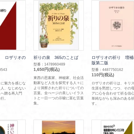
コ ロザリオの
祈りの泉 365のことば
ロザリオの祈り 増補
版第二版
型番：1478960489
1,650円(税込)
543
型番：4487750162
110円(税込)
東西の思索家、神秘家、社会活
動家など人生を探究する人々に
りに魅力を感じな
ロザリオの祈りは、キリ
より洞察された祈りについての
た人、なじめない
生涯を黙想しつつ、その
言葉。全ぺージの美しいイラス
人へ贈る再入門
アに心を合わせて祈る信
トと一日一つの示唆に富む言葉
発行。
単純ながらも深みのある
集。
す。