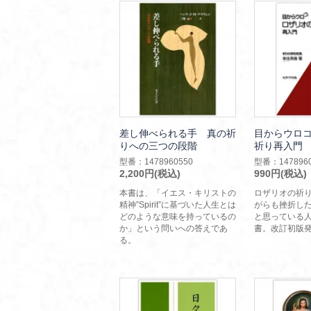
差し伸べられる手 真の祈
目からウロ
りへの三つの段階
祈り再入門
型番：1478960550
型番：1478960
2,200円(税込)
990円(税込)
本書は、「イエス・キリストの
ロザリオの祈
精神”Spirit”に基づいた人生とは
がらも挫折し
どのような意味を持っているの
と思っている
か」という問いへの答えであ
書。改訂初版
る。