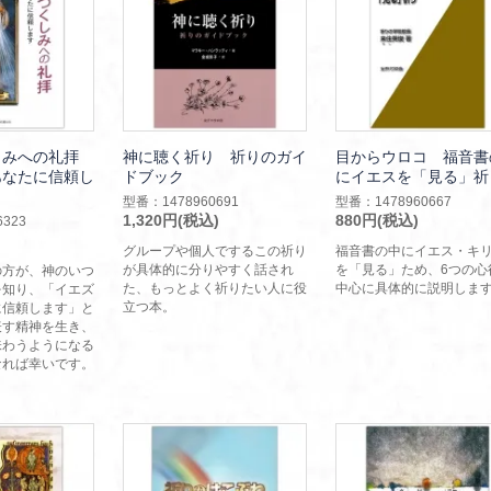
しみへの礼拝
神に聴く祈り 祈りのガイ
目からウロコ 福音書
あなたに信頼し
ドブック
にイエスを「見る」祈
型番：1478960691
型番：1478960667
1,320円(税込)
880円(税込)
323
グループや個人でするこの祈り
福音書の中にイエス・キ
が具体的に分りやすく話され
を「見る」ため、6つの心
の方が、神のいつ
た、もっとよく祈りたい人に役
中心に具体的に説明しま
を知り、「イエズ
立つ本。
に信頼します」と
表す精神を生き、
味わうようになる
なれば幸いです。