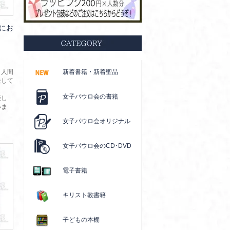
にお
。人間
新着書籍・新着聖品
決して
。
女子パウロ会の書籍
優し
いま
女子パウロ会オリジナル
女子パウロ会のCD･DVD
電子書籍
キリスト教書籍
子どもの本棚