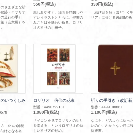
550円(税込)
330円(税込)
会のさまざまな祈
の秘跡・ロザリオ
親しみやすく、場面を黙想しや
「結び目を解（ほど）く
架の道行の手引
すいイラストとともに、聖書の
リア」に捧げる9日間の祈
次第（会衆用）を
みことばを味わい祈る、ロザリ
子。
オの祈りの小冊子。
神のいつくしみ
ロザリオ 信仰の花束
祈りの手引き（改訂新
型番：4490799131
型番：4499108861
1,980円(税込)
1,100円(税込)
578
「イコンを見てロザリオの祈り
なにを、どのように祈っ
を唱える」というロザリオの新
いのか、わからない時に
方、4つの神秘
しい祈り方の勧め。
祈祷書。
の助けとなる名