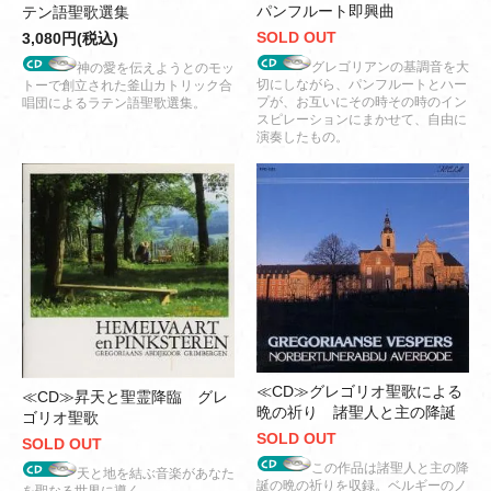
パンフルート即興曲
テン語聖歌選集
SOLD OUT
3,080円(税込)
グレゴリアンの基調音を大
神の愛を伝えようとのモッ
切にしながら、パンフルートとハー
トーで創立された釜山カトリック合
プが、お互いにその時その時のイン
唱団によるラテン語聖歌選集。
スピレーションにまかせて、自由に
演奏したもの。
≪CD≫グレゴリオ聖歌による
≪CD≫昇天と聖霊降臨 グレ
晩の祈り 諸聖人と主の降誕
ゴリオ聖歌
SOLD OUT
SOLD OUT
この作品は諸聖人と主の降
天と地を結ぶ音楽があなた
誕の晩の祈りを収録。ベルギーのノ