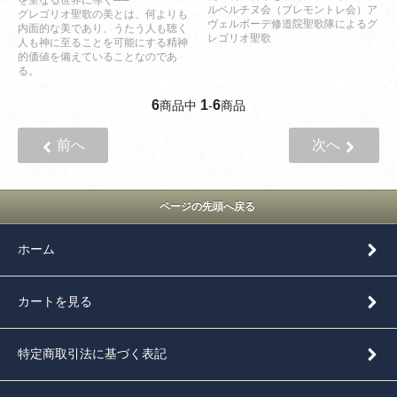
を聖なる世界に導く──
ルベルチヌ会（プレモントレ会）ア
グレゴリオ聖歌の美とは、何よりも
ヴェルボーデ修道院聖歌隊によるグ
内面的な美であり、うたう人も聴く
レゴリオ聖歌
人も神に至ることを可能にする精神
的価値を備えていることなのであ
る。
6
1
6
商品中
-
商品
前へ
次へ
ページの先頭へ戻る
ホーム
カートを見る
特定商取引法に基づく表記