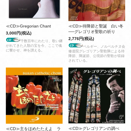
≪CD≫Gregorian Chant
≪CD≫待降節と聖誕 白い冬
──グレゴリオ聖歌の祈り
3,000円(税込)
2,776円(税込)
千数百年にわたり、歌い継
がれてきた人類の宝を今、ここで魂
ベルギー、ノルベルチヌ会
に響かせ、神を讃える。
修道院グレゴリアン聖歌隊による待
降節、降誕節、公現節の聖歌が収録
されている。
≪CD≫グレゴリアンの調べ
≪CD≫主をほめたたえよ ラ