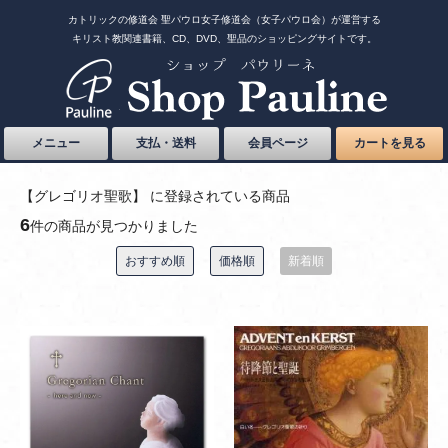
カトリックの修道会 聖パウロ女子修道会（女子パウロ会）が運営する
キリスト教関連書籍、CD、DVD、聖品のショッピングサイトです。
メニュー
支払・送料
会員ページ
カートを見る
【グレゴリオ聖歌】 に登録されている商品
6
件の商品が見つかりました
おすすめ順
価格順
新着順