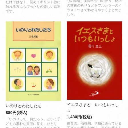
心の準備、実際の告白の仕方、秘跡
だけではなく、初めてキリスト教に
の前後の祈りなどをフルカラーのイ
触れる方にもぴったりの楽しい絵本
ラストつきでわかりやすくまとめま
です。
した。
イエスさまと いつもいっし
いのりとわたしたち
ょ
880円(税込)
1,430円(税込)
「いのりって、何だろう」という子
保育園、幼稚園、学校に通っている
どもの素朴な質問に答え、ひとり