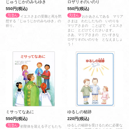
じゅうじかのみちゆき
ロザリオのいのり
550円(税込)
550円(税込)
イエスさまの受難と死を黙
おかあさんである マリア
想する「じゅうじかのみちゆき」の
さまは わたしたちの いのりを
祈り。
マリアさまの ことばで イエスさ
まに とどけてくださいます。
さあ、マリアさまの だいすきな
ロザリオのいのりを となえましょ
う！
ミサってなあに
ゆるしの秘跡
550円(税込)
220円(税込)
ゆるしの秘跡を受けるために必要な
初聖体を迎える子どもたち