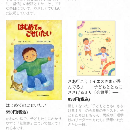
礼・堅信）の秘跡とミサ、そして主
な祭日について、やさしくていねい
に説明しています。
さあ行こう！イエスさまが呼
んでるよ ──子どもとともに
ささげるミサ〔会衆用〕──
638円(税込)
はじめてのごせいたい
新しくなった「子どもとともにささ
げるミサ」の会衆用のテキスト。子
550円(税込)
どもたちはもちろん、両親や日曜学
かわいい絵で、子どもたちにわかり
校のリーダーの方たちに活用いただ
やすく「初聖体」について教えてく
きたい一冊。
れる本です。