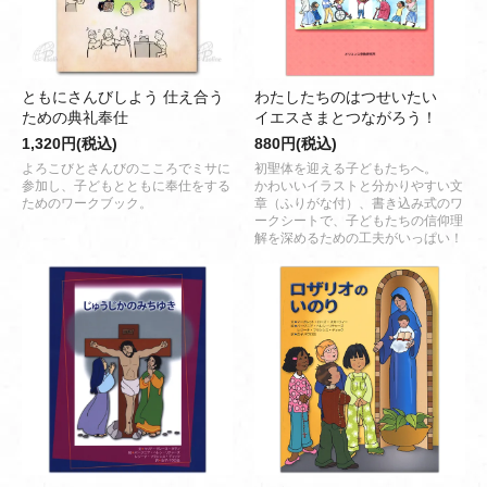
ともにさんびしよう 仕え合う
わたしたちのはつせいたい
ための典礼奉仕
イエスさまとつながろう！
1,320円(税込)
880円(税込)
よろこびとさんびのこころでミサに
初聖体を迎える子どもたちへ。
参加し、子どもとともに奉仕をする
かわいいイラストと分かりやすい文
ためのワークブック。
章（ふりがな付）、書き込み式のワ
ークシートで、子どもたちの信仰理
解を深めるための工夫がいっぱい！