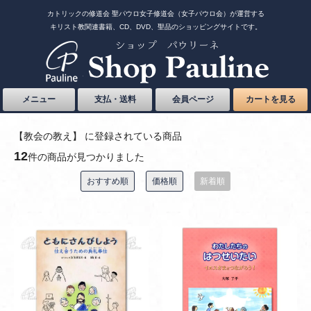
カトリックの修道会 聖パウロ女子修道会（女子パウロ会）が運営する
キリスト教関連書籍、CD、DVD、聖品のショッピングサイトです。
メニュー
支払・送料
会員ページ
カートを見る
【教会の教え】 に登録されている商品
12
件の商品が見つかりました
おすすめ順
価格順
新着順