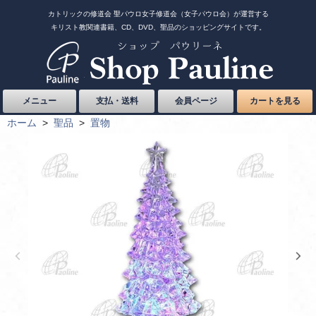
カトリックの修道会 聖パウロ女子修道会（女子パウロ会）が運営する
キリスト教関連書籍、CD、DVD、聖品のショッピングサイトです。
メニュー
支払・送料
会員ページ
カートを見る
ホーム
>
聖品
>
置物