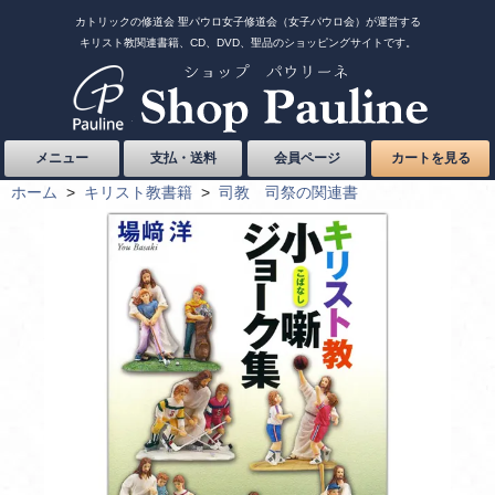
カトリックの修道会 聖パウロ女子修道会（女子パウロ会）が運営する
キリスト教関連書籍、CD、DVD、聖品のショッピングサイトです。
メニュー
支払・送料
会員ページ
カートを見る
ホーム
>
キリスト教書籍
>
司教 司祭の関連書