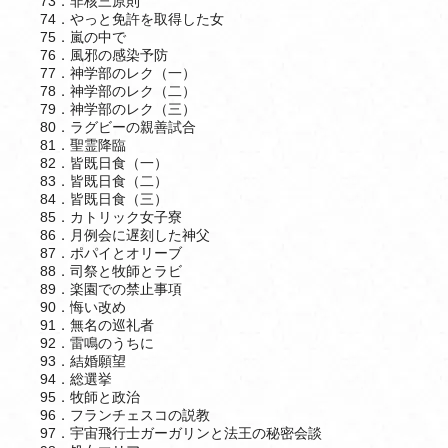
73．非核三原則
74．やっと免許を取得した女
75．嵐の中で
76．風邪の感染予防
77．神学部のレク（一）
78．神学部のレク（二）
79．神学部のレク（三）
80．ラグビーの親善試合
81．聖霊降臨
82．皆既日食（一）
83．皆既日食（二）
84．皆既日食（三）
85．カトリック女子寮
86．月例会に遅刻した神父
87．ポパイとオリーブ
88．司祭と牧師とラビ
89．楽園での禁止事項
90．悔い改め
91．無名の巡礼者
92．雷鳴のうちに
93．結婚願望
94．総選挙
95．牧師と政治
96．フランチェスコの説教
97．宇宙飛行士ガーガリンと法王の秘密会談