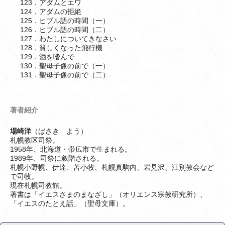
123．アダムとエワ
124．アダムの拒絶
125．ヒブル語の時間（一）
126．ヒブル語の時間（二）
127．わたしについてきなさい
128．貧しくなった飛行機
129．酒を嗜んで
130．聖母子像の前で（一）
131．聖母子像の前で（二）
著者紹介
場崎洋
（ばさき よう）
札幌教区司祭。
1958年、北海道・帯広市で生まれる。
1989年、司祭に叙階される。
札幌小野幌、伊達、苫小牧、札幌真駒内、岩見沢、江別教会など
で司牧。
現在札幌司教館。
著書は「イエスさまのまなざし」（オリエンス宗教研究所）、
「イエスのたとえ話」（聖母文庫）。