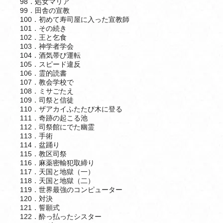
98．処女マリア
99．田舎の宣教
100．初めて寿司屋に入った宣教師
101．その続き
102．王と乞食
103．神学者学会
104．酒気帯び運転
105．スピード違反
106．霊的読書
107．教会学校で
108．ミサごたえ
109．司祭と信徒
110．ザアカイふたたび木に登る
111．奇跡の起こる池
112．司祭館にでた幽霊
113．手術
114．盆踊り
115．教区司祭
116．麻薬密輸犯取締り
117．天国と地獄（一）
118．天国と地獄（二）
119．世界最強のコンピューター
120．対決
121．誓願式
122．酔っ払ったシスター