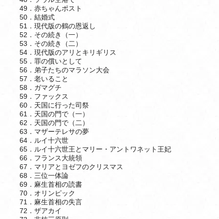
49．赤ちゃんポスト
50．結婚式
51．現代版の鶴の恩返し
52．その続き（一）
53．その続き（二）
54．現代版のアリとキリギリス
55．罪の償いとして
56．弟子たちのマラソン大会
57．老いること
58．ガマグチ
59．ファックス
60．天国に行った司祭
61．天国の門で（一）
62．天国の門で（二）
63．マザーテレサの夢
64．ルイ十六世
65．ルイ十六世王とマリー・アントワネット王妃
66．フランス大統領
67．マリアとヨゼフのクリスマス
68．三位一体論
69．麻生首相の読書
70．オリンピック
71．麻生首相の失言
72．ザアカイ