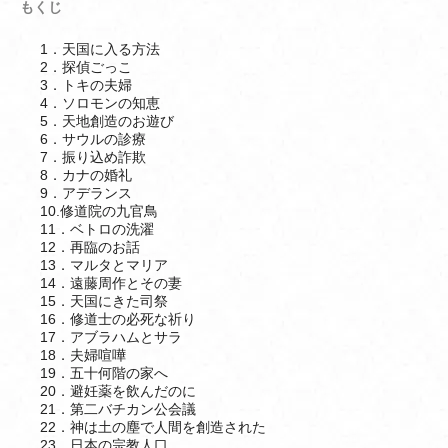
もくじ
1．天国に入る方法
2．探偵ごっこ
3．トキの夫婦
4．ソロモンの知恵
5．天地創造のお遊び
6．サウルの診療
7．振り込め詐欺
8．カナの婚礼
9．アデランス
10.修道院の九官鳥
11．ベトロの洗濯
12．再臨のお話
13．マルタとマリア
14．遠藤周作とその妻
15．天国にきた司祭
16．修道士の必死な祈り
17．アブラハムとサラ
18．夫婦喧嘩
19．五十何階の家へ
20．避妊薬を飲んだのに
21．第二バチカン公会議
22．神は土の塵で人間を創造された
23．日本の宗教人口