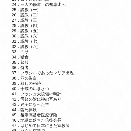
24．三人の修道士の知恵比べ
25．説教（一）
26．説教（二）
27．説教（三）
28．説教（四）
29．説教（五）
30．説教（六）
31．説教（七）
32．説教（八）
33．ミサ
34．断食
35．祭服
36．侍者
37．ブラジルであったマリア出現
38．罪の告白
39．赦しの秘跡
40．十戒のいきさつ
41．ブッシュ大統領の時計
42．司祭の陰に神の耳あり
43．迷子になった羊
44．臨死体験
45．後期高齢者医療保険
46．地獄に落ちた信徒会長
47．はじめて日本にきた宣教師
48．ソウル空港で