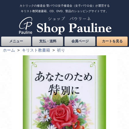
カトリックの修道会 聖パウロ女子修道会（女子パウロ会）が運営する
キリスト教関連書籍、CD、DVD、聖品のショッピングサイトです。
メニュー
支払・送料
会員ページ
カートを見る
ホーム
>
キリスト教書籍
>
祈り