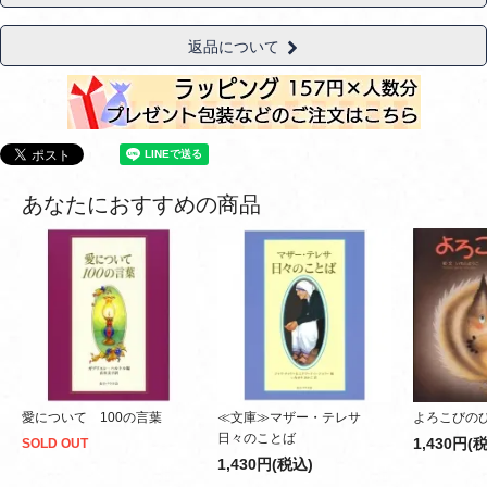
返品について
あなたにおすすめの商品
愛について 100の言葉
≪文庫≫マザー・テレサ
よろこびのひ A
日々のことば
1,430円(
SOLD OUT
1,430円(税込)