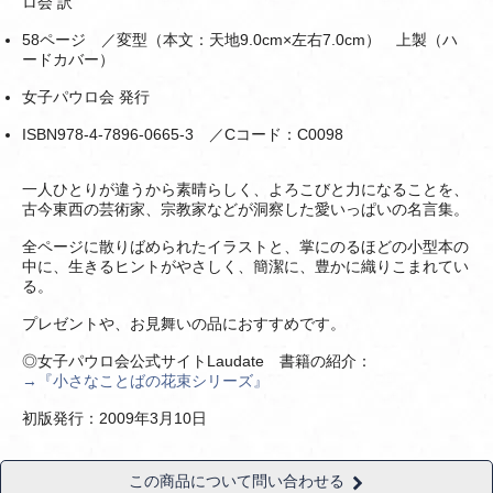
ロ会 訳
58ページ ／変型（本文：天地9.0cm×左右7.0cm） 上製（ハ
ードカバー）
女子パウロ会 発行
ISBN978-4-7896-0665-3 ／Cコード：C0098
一人ひとりが違うから素晴らしく、よろこびと力になることを、
古今東西の芸術家、宗教家などが洞察した愛いっぱいの名言集。
全ページに散りばめられたイラストと、掌にのるほどの小型本の
中に、生きるヒントがやさしく、簡潔に、豊かに織りこまれてい
る。
プレゼントや、お見舞いの品におすすめです。
◎女子パウロ会公式サイトLaudate 書籍の紹介：
→『小さなことばの花束シリーズ』
初版発行：2009年3月10日
この商品について問い合わせる