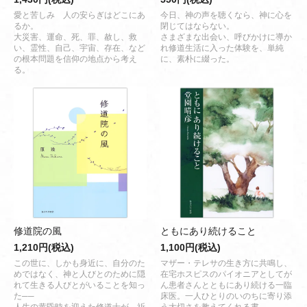
愛と苦しみ 人の安らぎはどこにあ
今日、神の声を聴くなら、神に心を
るか。
閉じてはならない。
大災害、運命、死、罪、赦し、救
さまざまな出会い、呼びかけに導か
い、霊性、自己、宇宙、存在、など
れ修道生活に入った体験を、単純
の根本問題を信仰の地点から考え
に、素朴に綴った。
る。
修道院の風
ともにあり続けること
1,210円(税込)
1,100円(税込)
この世に、しかも身近に、自分のた
マザー・テレサの生き方に共鳴し、
めではなく、神と人びとのために隠
在宅ホスピスのパイオニアとしてが
れて生きる人びとがいることを知っ
ん患者さんとともにあり続ける一臨
た──
床医。一人ひとりのいのちに寄り添