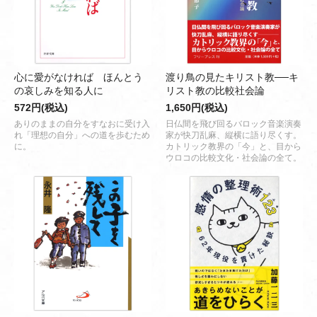
心に愛がなければ ほんとう
渡り鳥の見たキリスト教──キ
の哀しみを知る人に
リスト教の比較社会論
572円(税込)
1,650円(税込)
ありのままの自分をすなおに受け入
日仏間を飛び回るバロック音楽演奏
れ「理想の自分」への道を歩むため
家が快刀乱麻、縦横に語り尽くす。
に。
カトリック教界の「今」と、目から
ウロコの比較文化・社会論の全て。