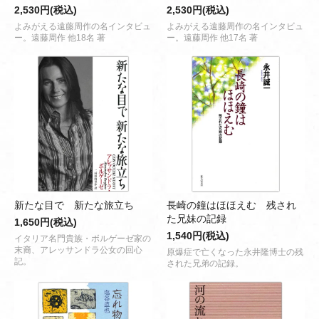
2,530円(税込)
2,530円(税込)
よみがえる遠藤周作の名インタビュ
よみがえる遠藤周作の名インタビュ
ー。遠藤周作 他18名 著
ー。遠藤周作 他17名 著
新たな目で 新たな旅立ち
長崎の鐘はほほえむ 残され
た兄妹の記録
1,650円(税込)
1,540円(税込)
イタリア名門貴族・ボルゲーゼ家の
末裔、アレッサンドラ公女の回心
原爆症で亡くなった永井隆博士の残
記。
された兄弟の記録。