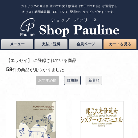
カトリックの修道会 聖パウロ女子修道会（女子パウロ会）が運営する
キリスト教関連書籍、CD、DVD、聖品のショッピングサイトです。
メニュー
支払・送料
会員ページ
カートを見る
【エッセイ】 に登録されている商品
58
件の商品が見つかりました
おすすめ順
価格順
新着順