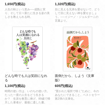
1,650円(税込)
1,320円(税込)
人生の秋という恵み──成熟と実
目に見える兄弟を愛せないで、どう
り、そして日々新たに生きる姿の美
して目に見えない神を愛せましょ
しさを教えられる時。
う。──イジーノ・ジョルダーニの
言葉より。
どんな時でも人は笑顔になれ
面倒だから、しよう《文庫
る
版》
1,100円(税込)
605円(税込)
時間の使い方は、いのちの使い方。
“置かれた場所で咲く”ために、今の
たった一度の人生をどう生きる
あなたにできること。ベストセラー
か？ 生涯を教育に捧げ、89歳で帰
第2弾の文庫化。
天した著者が、最後に遺した書。