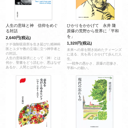
人生の意味と神 信仰をめぐ
ひかりをかかげて 永井 隆
る対話
原爆の荒野から世界に「平和
を」
2,640円(税込)
1,320円(税込)
ナチ強制収容所を生き延びた精神科
医とユダヤ教の立場に立つ神学者と
未来への扉を開き始めたティーンズ
の対話。
に送る、光を高くかかげて歩んだ人
人生の意味探求にとって〈神〉とは
生。
何か、聖書をどう読むか、悪はなぜ
──戦争の愚かさ、原爆の悲惨さ、
あるか、人間とは何ものか──
平和への願い。