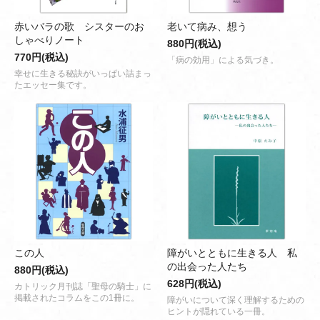
赤いバラの歌 シスターのお
老いて病み、想う
しゃべりノート
880円(税込)
770円(税込)
「病の効用」による気づき。
幸せに生きる秘訣がいっぱい詰まっ
たエッセー集です。
この人
障がいとともに生きる人 私
の出会った人たち
880円(税込)
628円(税込)
カトリック月刊誌「聖母の騎士」に
掲載されたコラムをこの1冊に。
障がいについて深く理解するための
ヒントが隠れている一冊。