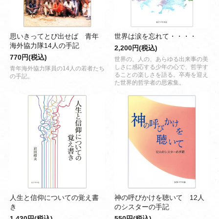
思いきってとび出せば 青年
世界は涙を忘れて・・・・
海外協力隊14人の手記
2,200円(税込)
770円(税込)
世界の、人の、あらゆる出来事の美
しさに感応する少年の心で、哲学す
青年海外協力隊員の14人の若者たち
ることの楽しさを語る。卒寿を迎え
の手記。
た世界的哲学者の思索集。
人生と信仰についての覚え書
神の呼びかけを聴いて 12人
き
のシスターの手記
1,430円(税込)
550円(税込)