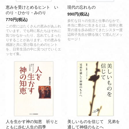
恵みを受けとめるヒント い
現代の忘れもの
のり・ひかり・みのり
990円(税込)
770円(税込)
多忙な日々の生活と仕事のなかで、
本当に豊かに生きるとは。信仰と教
この世にはたくさんの恵みがあふれ
育の道を歩み続けてきたシスター渡
ています。でも時に私たちはそれに
辺和子先生が贈る強くて澄んだメッ
気づかなかったり、忘れてしまった
セージ！
りすることがあります。その恵みを
感謝と共に受け取るためのヒント
を、日常生活の中に見つけていくエ
ッセイ集。
人を生かす神の知恵 祈りと
美しいものを信じて 兄弟を
ともに歩む人生の四季
通して神様のもとへ