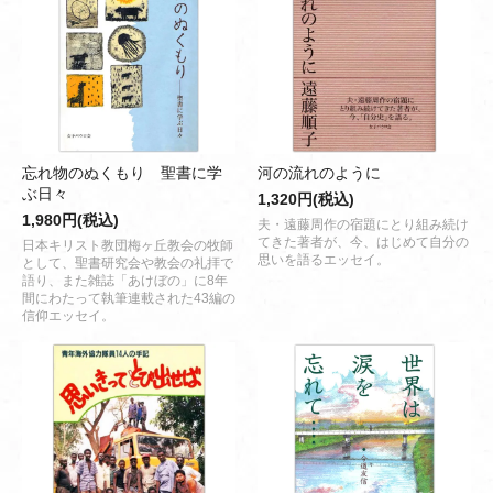
忘れ物のぬくもり 聖書に学
河の流れのように
ぶ日々
1,320円(税込)
1,980円(税込)
夫・遠藤周作の宿題にとり組み続け
てきた著者が、今、はじめて自分の
日本キリスト教団梅ヶ丘教会の牧師
思いを語るエッセイ。
として、聖書研究会や教会の礼拝で
語り、また雑誌「あけぼの」に8年
間にわたって執筆連載された43編の
信仰エッセイ。