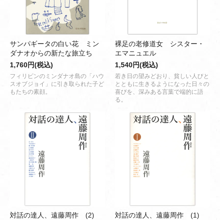
サンパギータの白い花 ミン
裸足の老修道女 シスター・
ダナオからの新たな旅立ち
エマニュエル
1,760円(税込)
1,540円(税込)
フィリピンのミンダナオ島の「ハウ
若き日の望みどおり、貧しい人びと
スオブジョイ」に引き取られた子ど
とともに生きるようになった日々の
もたちの素顔。
喜びを、深みある言葉で端的に語
る。
対話の達人、遠藤周作 (2)
対話の達人、遠藤周作 (1)