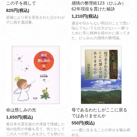
この子を残して
感情の整理術123（ひふみ）
62年現役を貫けた秘訣
825円(税込)
1,210円(税込)
原爆により死を宣告された父がわが
子に残す遺訓書。
過去や分からない明日のことで思い
悩んでもいても仕方がない──勝つ
ために常に精神を穏やかに保ってき
た、ひふみんの感情の整理論。
命は慈しみの光
母であるわたしがここに居る
ではありませんか
1,650円(税込)
550円(税込)
東日本大震災後の大津波で壊滅した
地の住民の辛酸を見て、何とかして
――愛に生きることの幸せを噛み締
この人々の苦しみを少しでも助けた
める。