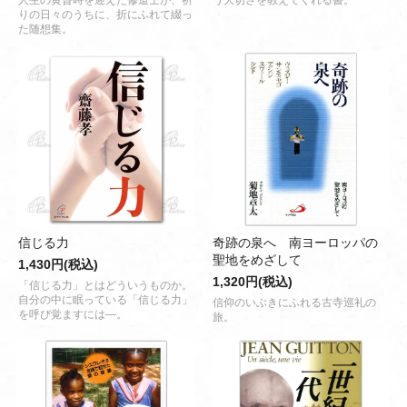
人生の黄昏時を迎えた修道士が、祈
う大切さを教えてくれる書。
りの日々のうちに、折にふれて綴っ
た随想集。
信じる力
奇跡の泉へ 南ヨーロッパの
聖地をめざして
1,430円(税込)
1,320円(税込)
「信じる力」とはどういうものか。
自分の中に眠っている「信じる力」
信仰のいぶきにふれる古寺巡礼の
を呼び覚ますには―。
旅。