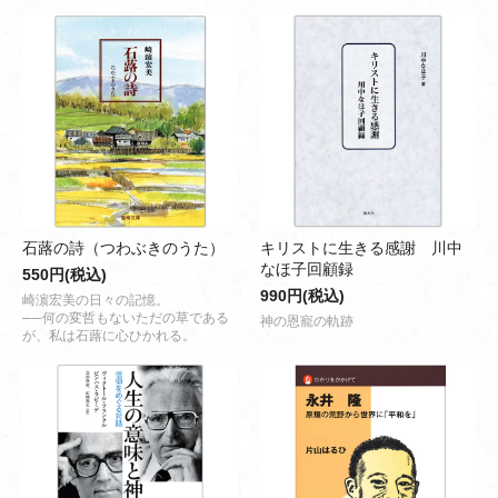
石蕗の詩（つわぶきのうた）
キリストに生きる感謝 川中
なほ子回顧録
550円(税込)
990円(税込)
崎濵宏美の日々の記憶。
──何の変哲もないただの草である
神の恩寵の軌跡
が、私は石蕗に心ひかれる。