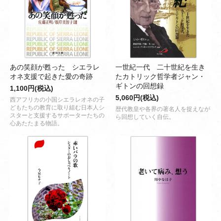
あの笑顔が甦った シエラレ
一世紀一代 二十世紀を生き
オネ支援で起きた愛の奇跡
たカトリック哲学者ジャン・
ギトンの回想録
1,100円(税込)
5,060円(税込)
西アフリカの小国シエラレオネの子
どもたちの教育に取り組む日本人シ
歴代教皇や各界の著名人を捉えなが
スターと支援するサポーターたちの
ら回想していく自伝。
心あたたまる物語。