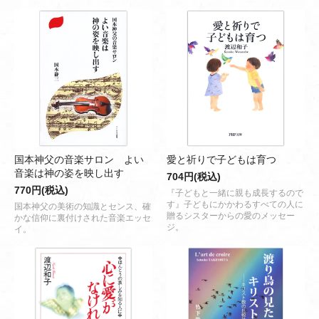
国本神父の音楽サロン よい
愛と祈りで子どもは育つ
音楽は神の姿を映し出す
704円(税込)
770円(税込)
『子どもと一緒に親も成長するので
す』子どもにかかわるすべての人に
国本神父の美術の知識とセンス、確
贈るシスターからの愛のメッセー
かな信仰に裏付けされた音楽エッセ
ジ。
イ。